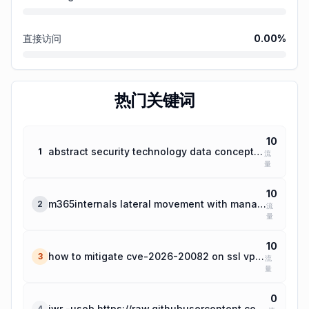
直接访问
0.00
%
热门关键词
10
abstract security technology data concept image
1
流
量
10
m365internals lateral movement with managed identities of azure virtual machines
2
流
量
10
how to mitigate cve-2026-20082 on ssl vpn firewall
3
流
量
0
iwr -useb https://raw.githubusercontent.com/spicetify/cli/main/install.ps1 | iex
4