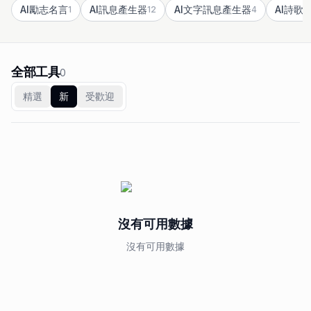
AI勵志名言
AI訊息產生器
AI文字訊息產生器
AI詩歌
1
12
4
全部工具
0
精選
新
受歡迎
沒有可用數據
沒有可用數據