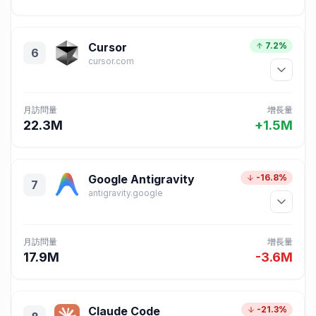
Cursor
7.2%
6
cursor.com
月訪問量
增長量
22.3M
+1.5M
Google Antigravity
-16.8%
7
antigravity.google
月訪問量
增長量
17.9M
-3.6M
Claude Code
-21.3%