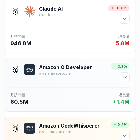
Claude AI
-0.6%
🥇
claude.ai
月訪問量
增長量
946.8M
-5.8M
Amazon Q Developer
2.3%
🥈
aws.amazon.com
月訪問量
增長量
60.5M
+1.4M
Amazon CodeWhisperer
2.3%
🥉
aws.amazon.com