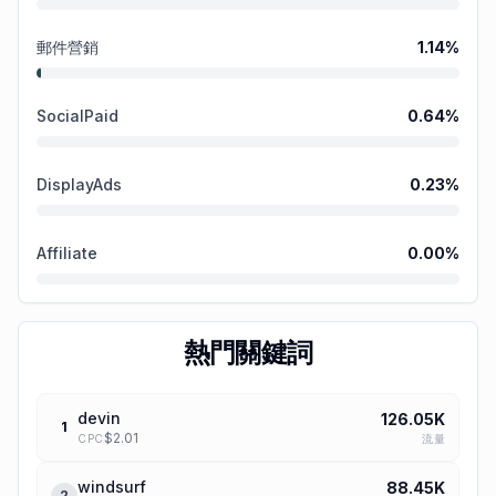
郵件營銷
1.14
%
SocialPaid
0.64
%
DisplayAds
0.23
%
Affiliate
0.00
%
熱門關鍵詞
devin
126.05K
1
$
2.01
流量
CPC
windsurf
88.45K
2