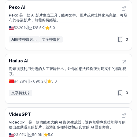
Pexo AI
Pexo 是一款 AI 影片生成工具，能將文字、圖片或網址轉化為完整、可發
布的專業影片，無需剪輯經驗。
52.20%
|
128.5K
|
5.0
AI腳本轉影片工具
文字轉影片
0
Hailuo AI
海螺视频利用先进的人工智能技术，让你的想法轻松变为现实中的精彩视
频。
84.28%
|
690.2K
|
5.0
文字轉影片
0
VideoGPT
VideoGPT 是一款功能強大的 AI 影片生成器，讓你無需專業技能即可創
建出生動逼真的影片，並添加多種特效和超真實的 AI 語音旁白。
23.01%
|
50.9K
|
5.0