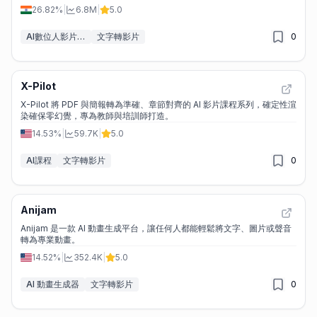
26.82%
|
6.8M
|
5.0
AI數位人影片產生器
文字轉影片
0
X-Pilot
X-Pilot 將 PDF 與簡報轉為準確、章節對齊的 AI 影片課程系列，確定性渲
染確保零幻覺，專為教師與培訓師打造。
14.53%
|
59.7K
|
5.0
AI課程
文字轉影片
0
Anijam
Anijam 是一款 AI 動畫生成平台，讓任何人都能輕鬆將文字、圖片或聲音
轉為專業動畫。
14.52%
|
352.4K
|
5.0
AI 動畫生成器
文字轉影片
0