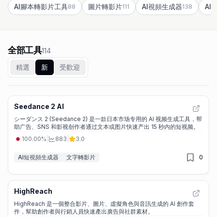
AI腳本轉影片工具
圖片轉影片
AI視頻生成器
A
88
111
138
全部工具
114
精選
新
受歡迎
Seedance 2 AI
シーダンス 2 (Seedance 2) 是一款日本市场专用的 AI 视频生成工具，帮
助广告、SNS 和影视创作者通过文本或图片快速产出 15 秒内的短视频。
100.00%
|
883
|
3.0
AI短視頻生成器
文字轉影片
0
HighReach
HighReach 是一個整合影片、圖片、虛擬角色與音訊生成的 AI 創作套
件，幫助創作者與行銷人員快速產出廣告與社群素材。