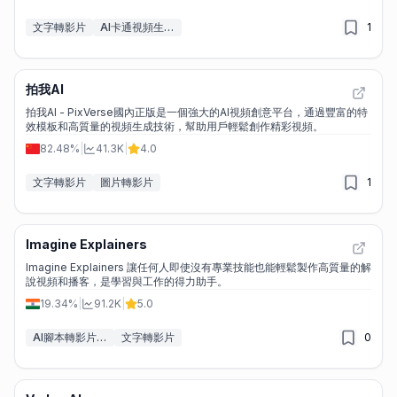
文字轉影片
AI卡通視頻生成器
1
拍我AI
拍我AI - PixVerse國內正版是一個強大的AI視頻創意平台，通過豐富的特
效模板和高質量的視頻生成技術，幫助用戶輕鬆創作精彩視頻。
82.48%
|
41.3K
|
4.0
文字轉影片
圖片轉影片
1
Imagine Explainers
Imagine Explainers 讓任何人即使沒有專業技能也能輕鬆製作高質量的解
說視頻和播客，是學習與工作的得力助手。
19.34%
|
91.2K
|
5.0
AI腳本轉影片工具
文字轉影片
0