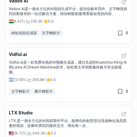
Vadoo AI
Vadoo AI是一個全方位的AI視頻生成平台，提供從劇本寫作、文字轉視頻
到自動發布的一站式解決方案，助你輕鬆創建專業級短視頻內容。
9.42%
|
218.3K
|
5.0
AI短視頻生成器
文字轉影片
0
Vidful.ai
Vidful.ai是一款免费在线的AI视频生成器，通过先进的Kuaishou Kling AI
和Luma AI Dream Machine技术，轻松将文本和图像转换为专业级视
频。
13.59%
|
284.8K
|
5.0
文字轉影片
圖片轉影片
0
LTX Studio
LTX 是一個全方位的AI視頻製作平台，能將你的創意想法迅速轉化為高質
量的視頻，從腳本撰寫到最終交付，簡化每一步。
18.72%
|
449.3K
|
5.0