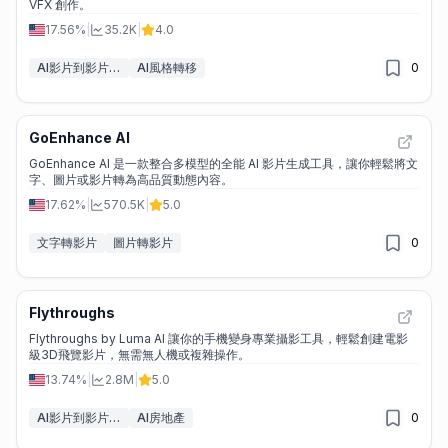
VFX 創作。
17.56%
|
35.2K
|
4.0
AI影片到影片轉換工具
AI風格轉移
0
GoEnhance AI
GoEnhance AI 是一款整合多模型的全能 AI 影片生成工具，讓你輕鬆將文
字、圖片或影片轉為高品質動態內容。
17.62%
|
570.5K
|
5.0
文字轉影片
圖片轉影片
0
Flythroughs
Flythroughs by Luma AI 讓你的手機變身專業攝影工具，輕鬆創建電影
級3D飛覽影片，無需無人機或複雜操作。
13.74%
|
2.8M
|
5.0
AI影片到影片轉換工具
AI房地產
0