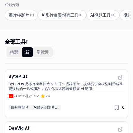
相似分類
圖片轉影片
AI影片畫質增強工具
AI視頻工具
視頻
111
18
20
全部工具
11
精選
新
受歡迎
BytePlus
BytePlus 是專為企業打造的 AI 原生雲端平台，提供從頂尖模型到雲端基
礎設施的一站式服務，協助你快速部署並擴展 AI 應用。
21.09%
|
2.5M
|
5.0
圖片轉影片
AI影片到影片轉換工具
0
DeeVid AI