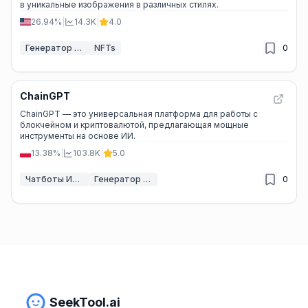
в уникальные изображения в различных стилях.
26.94%
|
14.3K
|
4.0
Генератор ИИ-искусства
NFTs
0
ChainGPT
ChainGPT — это универсальная платформа для работы с
блокчейном и криптовалютой, предлагающая мощные
инструменты на основе ИИ.
13.38%
|
103.8K
|
5.0
Чатботы ИИ & LLM
Генератор договоров ИИ
0
SeekTool.ai