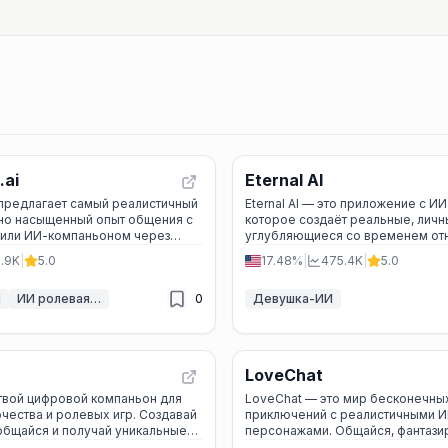
.ai
Eternal AI
 предлагает самый реалистичный
Eternal AI — это приложение с И
но насыщенный опыт общения с
которое создаёт реальные, личн
или ИИ-компаньоном через
углубляющиеся со временем от
персонализированных
через естественное и заботливо
1.9K
|
5.0
17.48%
|
475.4K
|
5.0
 контекстную видео-генерацию.
И
ИИ ролевая игра
0
Девушка-ИИ
LoveChat
 твой цифровой компаньон для
LoveChat — это мир бесконечных
чества и ролевых игр. Создавай
приключений с реалистичными И
общайся и получай уникальные
персонажами. Общайся, фантазир
 пару кликов.
уникальные истории!