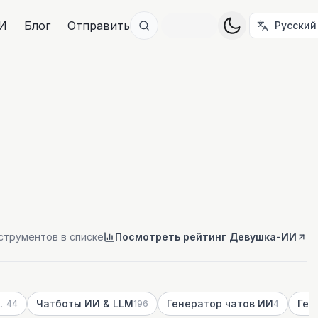
И
Блог
Отправить
Русский
струментов в списке
Посмотреть рейтинг Девушка-ИИ
 для взрослых
Чатботы ИИ & LLM
Генератор чатов ИИ
44
196
4