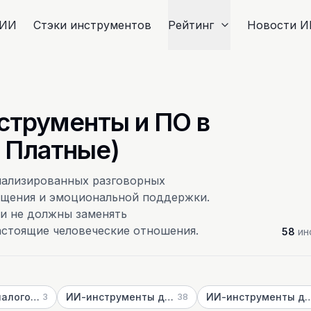
 ИИ
Стэки инструментов
Рейтинг
Новости И
трументы и ПО в
и Платные)
ализированных разговорных
бщения и эмоциональной поддержки.
и не должны заменять
стоящие человеческие отношения.
58
ин
Генератор диалогов ИИ
ИИ-инструменты для психического здоровья
ИИ-инструменты для диалогов
3
38