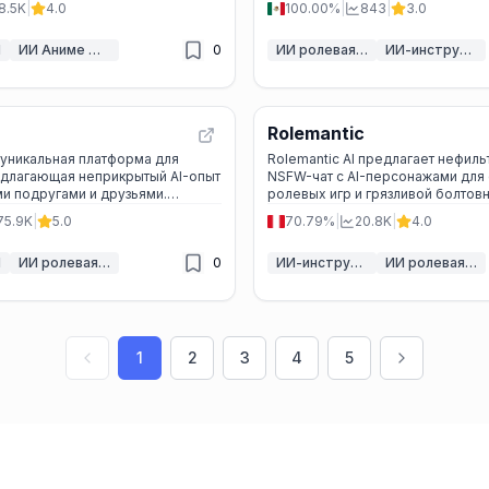
8.5K
|
4.0
100.00%
|
843
|
3.0
И
ИИ Аниме Девушка
0
ИИ ролевая игра
ИИ-инструменты для диалогов для взрослых
Rolemantic
 уникальная платформа для
Rolemantic AI предлагает нефил
едлагающая неприкрытый AI-опыт
NSFW-чат с AI-персонажами для 
и подругами и друзьями.
литесь фото и видео, участвуйте
75.9K
|
5.0
70.79%
|
20.8K
|
4.0
чатах — ваш идеальный
компаньон ждет вас. ---
И
ИИ ролевая игра
0
ИИ-инструменты для диалогов для взрослых
ИИ ролевая игра
1
2
3
4
5