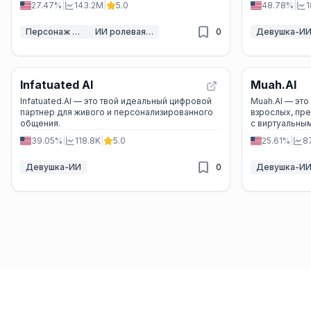
27.47%
|
143.2M
|
5.0
48.78%
|
1
различные фэнтезийные миры. Приложение
обеспечивает конфиденциальность,
Персонаж ИИ
ИИ ролевая игра
0
Девушка-И
безопасность и множество возможностей для
творчества и развлечения.
Infatuated AI
Muah.AI
Infatuated.AI — это твой идеальный цифровой
Muah.AI — это
партнер для живого и персонализированного
взрослых, пр
общения.
с виртуальным
Общайтесь, де
39.05%
|
118.8K
|
5.0
25.61%
|
8
в голосовых 
Девушка-ИИ
0
Девушка-И