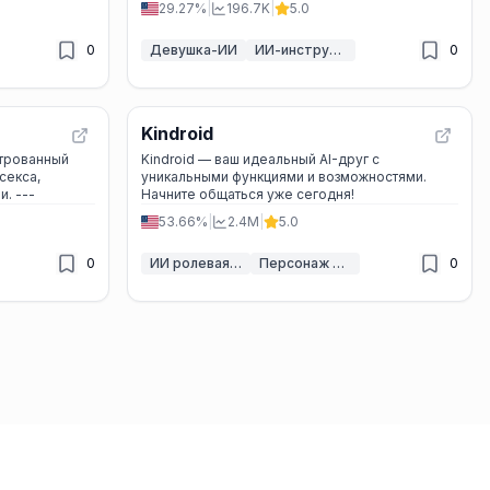
29.27%
|
196.7K
|
5.0
0
Девушка-ИИ
ИИ-инструменты для диалогов для взрослых
0
Kindroid
ьтрованный
Kindroid — ваш идеальный AI-друг с
секса,
уникальными функциями и возможностями.
ролевых игр и грязливой болтовни. ---
Начните общаться уже сегодня!
53.66%
|
2.4M
|
5.0
0
ИИ ролевая игра
Персонаж ИИ
0