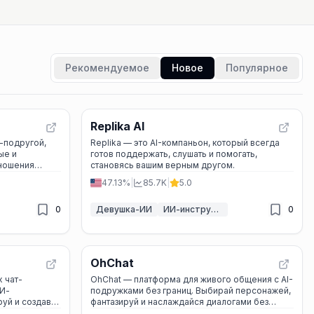
Рекомендуемое
Новое
Популярное
Replika AI
И-подругой,
Replika — это AI-компаньон, который всегда
ые и
готов поддержать, слушать и помогать,
ношения
становясь вашим верным другом.
е общение.
47.13%
|
85.7K
|
5.0
0
Девушка-ИИ
ИИ-инструменты для психического здоровья
0
OhChat
 чат-
OhChat — платформа для живого общения с AI-
И-
подружками без границ. Выбирай персонажей,
уй и создавай
фантазируй и наслаждайся диалогами без
ограничений.