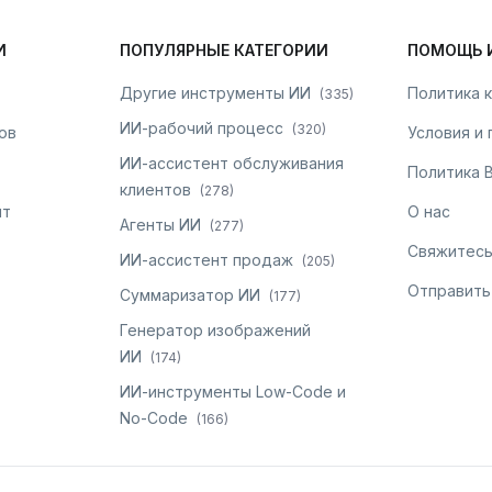
И
ПОПУЛЯРНЫЕ КАТЕГОРИИ
ПОМОЩЬ 
Другие инструменты ИИ
Политика 
(
335
)
ИИ-рабочий процесс
(
320
)
ов
Условия и
ИИ-ассистент обслуживания
Политика 
клиентов
(
278
)
нт
О нас
Агенты ИИ
(
277
)
Свяжитесь
ИИ-ассистент продаж
(
205
)
Отправить
Суммаризатор ИИ
(
177
)
Генератор изображений
ИИ
(
174
)
ИИ-инструменты Low-Code и
No-Code
(
166
)