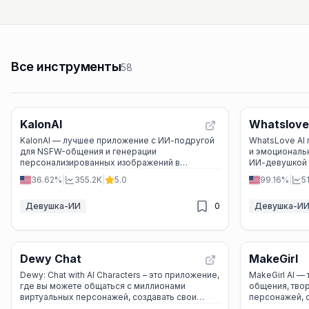
Все инструменты
58
KalonAI
Whatslove
KalonAI — лучшее приложение с ИИ-подругой
WhatsLove AI
для NSFW-общения и генерации
и эмоциональ
персонализированных изображений в
ИИ-девушкой 
реалистичном или аниме-стиле.
живые чаты, 
36.62%
|
355.2K
|
5.0
99.16%
|
5
персонажей и
Девушка-ИИ
0
Девушка-И
Dewy Chat
MakeGirl
Dewy: Chat with AI Characters – это приложение,
MakeGirl AI —
где вы можете общаться с миллионами
общения, твор
виртуальных персонажей, создавать свои
персонажей, 
уникальные персонажи и погружаться в
изображения в