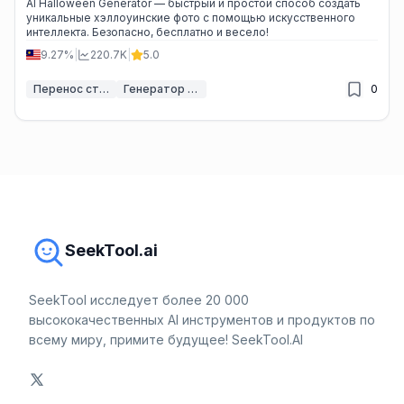
AI Halloween Generator — быстрый и простой способ создать
уникальные хэллоуинские фото с помощью искусственного
интеллекта. Безопасно, бесплатно и весело!
9.27%
|
220.7K
|
5.0
Перенос стиля ИИ
Генератор косплея ИИ
0
SeekTool.ai
SeekTool исследует более 20 000
высококачественных AI инструментов и продуктов по
всему миру, примите будущее! SeekTool.AI