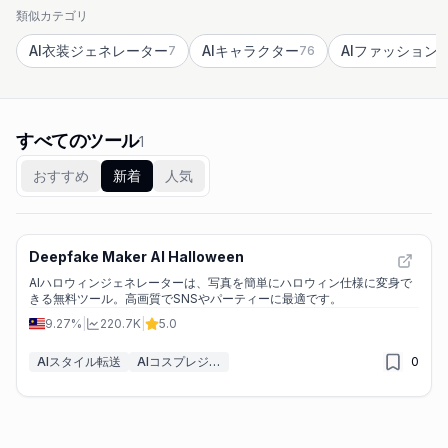
類似カテゴリ
AI衣装ジェネレーター
AIキャラクター
7
76
すべてのツール
1
おすすめ
新着
人気
Deepfake Maker AI Halloween
AIハロウィンジェネレーターは、写真を簡単にハロウィン仕様に変身で
きる無料ツール。高画質でSNSやパーティーに最適です。
9.27%
|
220.7K
|
5.0
AIスタイル転送
AIコスプレジェネレーター
0