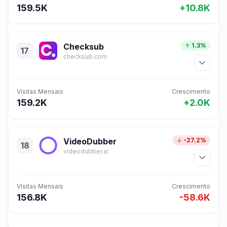
159.5K
+10.8K
Checksub
1.3%
17
checksub.com
Visitas Mensais
Crescimento
159.2K
+2.0K
VideoDubber
-27.2%
18
videodubber.ai
Visitas Mensais
Crescimento
156.8K
-58.6K