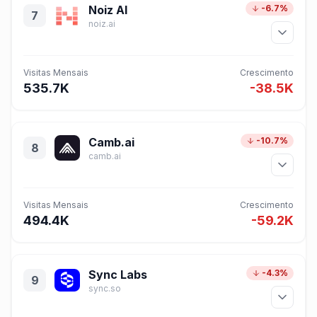
Noiz AI
-6.7%
7
noiz.ai
Visitas Mensais
Crescimento
535.7K
-38.5K
Camb.ai
-10.7%
8
camb.ai
Visitas Mensais
Crescimento
494.4K
-59.2K
Sync Labs
-4.3%
9
sync.so