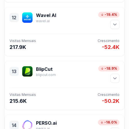
Wavel AI
-19.4%
12
wavel.ai
Visitas Mensais
Crescimento
217.9K
-52.4K
BlipCut
-18.9%
13
blipcut.com
Visitas Mensais
Crescimento
215.6K
-50.2K
PERSO.ai
-16.0%
14
perso.ai