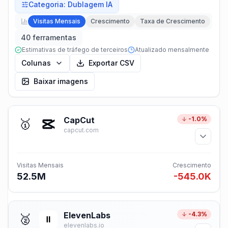
Categoria
:
Dublagem IA
Visitas Mensais
Crescimento
Taxa de Crescimento
40 ferramentas
Estimativas de tráfego de terceiros
Atualizado mensalmente
Colunas
Exportar CSV
Baixar imagens
CapCut
-1.0%
🥇
capcut.com
Visitas Mensais
Crescimento
52.5M
-545.0K
ElevenLabs
-4.3%
🥈
elevenlabs.io