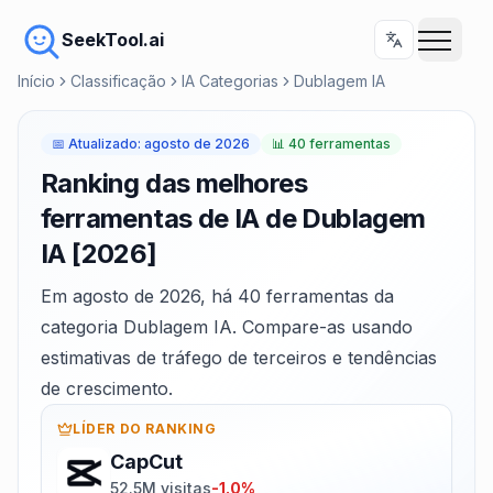
SeekTool.ai
Início
Classificação
IA Categorias
Dublagem IA
📅
Atualizado
:
agosto de 2026
📊
40 ferramentas
Ranking das melhores
ferramentas de IA de Dublagem
IA [2026]
Em agosto de 2026, há 40 ferramentas da
categoria Dublagem IA. Compare-as usando
estimativas de tráfego de terceiros e tendências
de crescimento.
LÍDER DO RANKING
CapCut
52.5M visitas
-1.0%