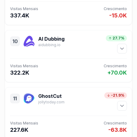
Visitas Mensais
Crescimento
337.4K
-15.0K
AI Dubbing
27.7%
10
aidubbing.io
Visitas Mensais
Crescimento
322.2K
+70.0K
GhostCut
-21.9%
11
jollytoday.com
Visitas Mensais
Crescimento
227.6K
-63.8K