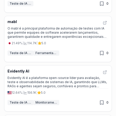
Teste de IA & QA
0
mabl
O mabl é a principal plataforma de automação de testes com IA
que permite equipes de software acelerarem lançamentos,
garantirem qualidade e entregarem experiências excepcionais
com testes que se criam, executam e se recuperam sozinhos.
21.49%
|
114.7K
|
5.0
Teste de IA & QA
Ferramentas de Desenvolvimento IA
0
Evidently AI
Evidently AI é a plataforma open-source líder para avaliação,
teste e observabilidade de sistemas de IA, garantindo que LLMs,
RAGs e agentes sejam seguros, confiáveis e prontos para
produção.
12.64%
|
156.1K
|
5.0
Teste de IA & QA
Monitoramento de modelo IA
0