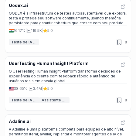
Qodex.ai
QODEX é a infraestrutura de testes autossustentável que explora,
testa e protege seu software continuamente, usando memória
persistente para garantir cobertura que cresce com seu produto.
16.17%
|
119.5K
|
5.0
Teste de IA & QA
0
UserTesting Human Insight Platform
O UserTesting Human Insight Platform transforma decisões de
experiência do cliente com feedback rápido e autêntico de
usuários reais em escala global.
38.65%
|
3.4M
|
5.0
Teste de IA & QA
Assistente de Análise IA
0
Adaline.ai
A Adaline é uma plataforma completa para equipes de alto nível,
permitindo iterar, avaliar, implantar e monitorar agentes de IA de