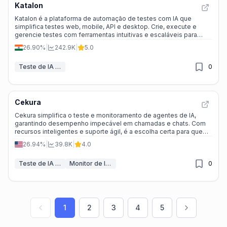
Katalon
Katalon é a plataforma de automação de testes com IA que
simplifica testes web, mobile, API e desktop. Crie, execute e
gerencie testes com ferramentas intuitivas e escaláveis para
equipes de qualquer tamanho.
26.90%
|
242.9K
|
5.0
Teste de IA & QA
0
Cekura
Cekura simplifica o teste e monitoramento de agentes de IA,
garantindo desempenho impecável em chamadas e chats. Com
recursos inteligentes e suporte ágil, é a escolha certa para quem
busca confiabilidade e velocidade.
26.94%
|
39.8K
|
4.0
Teste de IA & QA
Monitor de IA & Construtor de Relatórios
0
1
2
3
4
5