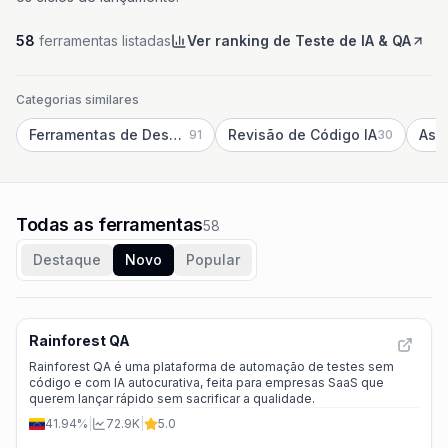
58
ferramentas listadas
Ver ranking de Teste de IA & QA
Categorias similares
Ferramentas de Desenvolvimento IA
Revisão de Código IA
91
30
Todas as ferramentas
58
Destaque
Novo
Popular
Rainforest QA
Rainforest QA é uma plataforma de automação de testes sem
código e com IA autocurativa, feita para empresas SaaS que
querem lançar rápido sem sacrificar a qualidade.
41.94%
|
72.9K
|
5.0