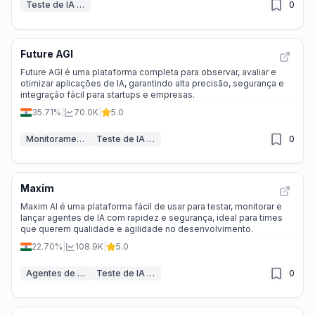
Teste de IA & QA
0
Future AGI
Future AGI é uma plataforma completa para observar, avaliar e
otimizar aplicações de IA, garantindo alta precisão, segurança e
integração fácil para startups e empresas.
35.71%
|
70.0K
|
5.0
Monitoramento de modelo IA
Teste de IA & QA
0
Maxim
Maxim AI é uma plataforma fácil de usar para testar, monitorar e
lançar agentes de IA com rapidez e segurança, ideal para times
que querem qualidade e agilidade no desenvolvimento.
22.70%
|
108.9K
|
5.0
Agentes de IA
Teste de IA & QA
0