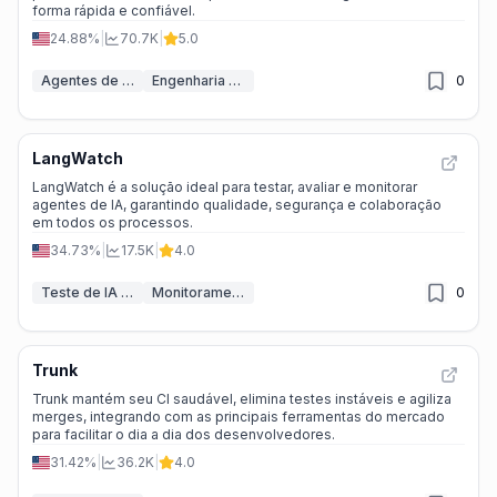
forma rápida e confiável.
24.88%
|
70.7K
|
5.0
Agentes de IA
Engenharia de prompts
0
LangWatch
LangWatch é a solução ideal para testar, avaliar e monitorar
agentes de IA, garantindo qualidade, segurança e colaboração
em todos os processos.
34.73%
|
17.5K
|
4.0
Teste de IA & QA
Monitoramento de modelo IA
0
Trunk
Trunk mantém seu CI saudável, elimina testes instáveis e agiliza
merges, integrando com as principais ferramentas do mercado
para facilitar o dia a dia dos desenvolvedores.
31.42%
|
36.2K
|
4.0