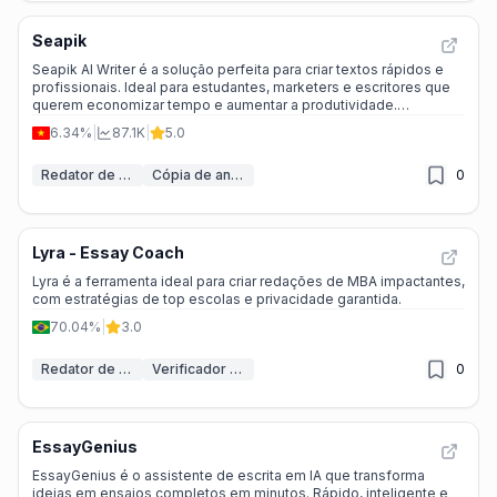
Seapik
Seapik AI Writer é a solução perfeita para criar textos rápidos e
profissionais. Ideal para estudantes, marketers e escritores que
querem economizar tempo e aumentar a produtividade.
Experimente grátis!
6.34%
|
87.1K
|
5.0
Redator de Ensaios IA
Cópia de anúncio
0
Lyra - Essay Coach
Lyra é a ferramenta ideal para criar redações de MBA impactantes,
com estratégias de top escolas e privacidade garantida.
70.04%
|
3.0
Redator de Ensaios IA
Verificador de Redação IA
0
EssayGenius
EssayGenius é o assistente de escrita em IA que transforma
ideias em ensaios completos em minutos. Rápido, inteligente e