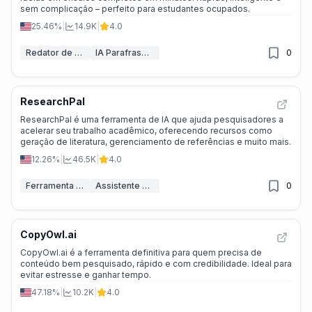
sem complicação – perfeito para estudantes ocupados.
25.46%
|
14.9K
|
4.0
Redator de Ensaios IA
IA Parafraseador
0
ResearchPal
ResearchPal é uma ferramenta de IA que ajuda pesquisadores a
acelerar seu trabalho acadêmico, oferecendo recursos como
geração de literatura, gerenciamento de referências e muito mais.
12.26%
|
46.5K
|
4.0
Ferramenta de Pesquisa em IA
Assistente de PDF IA
0
CopyOwl.ai
CopyOwl.ai é a ferramenta definitiva para quem precisa de
conteúdo bem pesquisado, rápido e com credibilidade. Ideal para
evitar estresse e ganhar tempo.
47.18%
|
10.2K
|
4.0