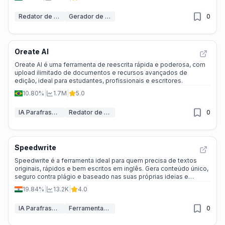
Redator de Ensaios IA
Gerador de Questionários IA
0
Oreate AI
Oreate AI é uma ferramenta de reescrita rápida e poderosa, com
upload ilimitado de documentos e recursos avançados de
edição, ideal para estudantes, profissionais e escritores.
10.80%
|
1.7M
|
5.0
IA Parafraseador
Redator de Ensaios IA
0
Speedwrite
Speedwrite é a ferramenta ideal para quem precisa de textos
originais, rápidos e bem escritos em inglês. Gera conteúdo único,
seguro contra plágio e baseado nas suas próprias ideias e
pesquisas.
19.84%
|
13.2K
|
4.0
IA Parafraseador
Ferramentas para humanizar texto com IA
0