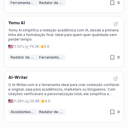
Ferramentas de IA para trabalhos acadêmicos
Redator de Ensaios IA
0
Yomu AI
Yomu AI simplifica a redação acadêmica com IA, desde a primeira
linha até a formatação final. Ideal para quem quer qualidade sem
perder tempo.
17.22%
|
70.2K
|
5.0
Redator de Ensaios IA
Ferramentas de IA para trabalhos acadêmicos
0
AI-Writer
O AI-Writer.com é a ferramenta ideal para criar conteúdo confiável
e original, seja para acadêmicos, marketers ou blogueiros. Com
citações verificáveis e personalização total, ele simplifica a
produção de textos de alta qualidade.
21.39%
|
20.6K
|
4.0
Assistentes de Escrita IA
Redator de Ensaios IA
0