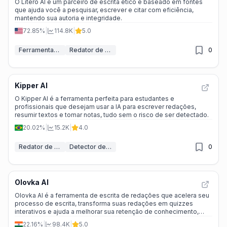
O Litero AI é um parceiro de escrita ético e baseado em fontes
que ajuda você a pesquisar, escrever e citar com eficiência,
mantendo sua autoria e integridade.
72.85%
|
114.8K
|
5.0
Ferramentas de IA para trabalhos acadêmicos
Redator de Ensaios IA
0
Kipper AI
O Kipper AI é a ferramenta perfeita para estudantes e
profissionais que desejam usar a IA para escrever redações,
resumir textos e tomar notas, tudo sem o risco de ser detectado.
20.02%
|
15.2K
|
4.0
Redator de Ensaios IA
Detector de IA
0
Olovka AI
Olovka AI é a ferramenta de escrita de redações que acelera seu
processo de escrita, transforma suas redações em quizzes
interativos e ajuda a melhorar sua retenção de conhecimento,
tudo em um só lugar.
22.16%
|
98.4K
|
5.0