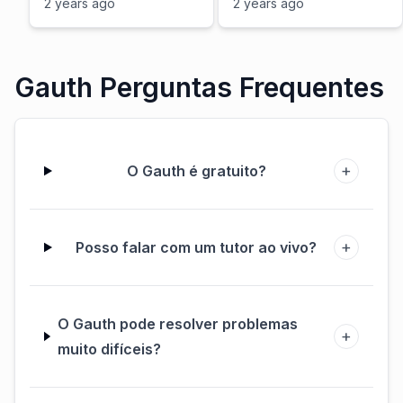
Additional Topic of
Topic of Math |
2 years ago
2 years ago
Math|How to get a
How to get a
perfect score on
perfect score on
Math Section
Math Section
Gauth Perguntas Frequentes
+
O Gauth é gratuito?
+
Posso falar com um tutor ao vivo?
O Gauth pode resolver problemas
+
muito difíceis?