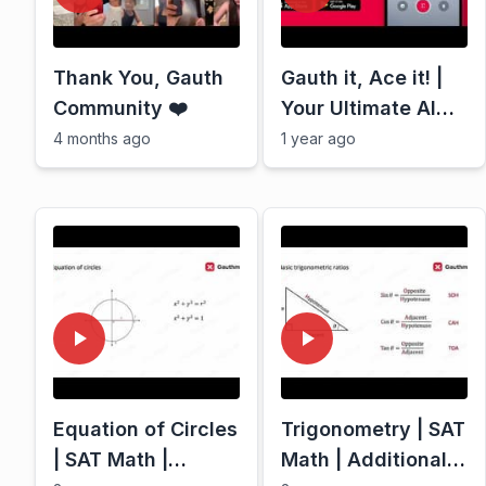
Thank You, Gauth
Gauth it, Ace it! |
Community ❤️
Your Ultimate AI
Study Companion
4 months ago
1 year ago
Equation of Circles
Trigonometry | SAT
| SAT Math |
Math | Additional