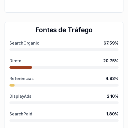
Fontes de Tráfego
SearchOrganic
67.59
%
Direto
20.75
%
Referências
4.83
%
DisplayAds
2.10
%
SearchPaid
1.80
%