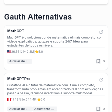
Gauth Alternativas
MathGPT
MathGPT é o solucionador de matemática AI mais completo, com
vídeos explicativos, quizzes e suporte 24/7. Ideal para
estudantes de todos os níveis.
26.56%
|
2.3M
|
5.0
Auxiliar de Lições de Casa
0
MathGPTPro
O Mathos AI é o tutor de matemática com IA mais completo,
transformando problemas em aprendizado real com explicações
passo a passo, recursos interativos e suporte multimodal.
11.43%
|
544.4K
|
5.0
Auxiliar de Lições de Casa
Assistente de PDF IA
0