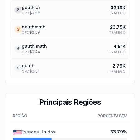
gauth ai
36.19K
2
$
0.96
TRÁFEGO
CPC
gauthmath
23.75K
3
$
0.59
TRÁFEGO
CPC
gauth math
4.51K
4
$
0.74
TRÁFEGO
CPC
guath
2.79K
5
$
0.61
TRÁFEGO
CPC
Principais Regiões
REGIÃO
PORCENTAGEM
Estados Unidos
33.79
%