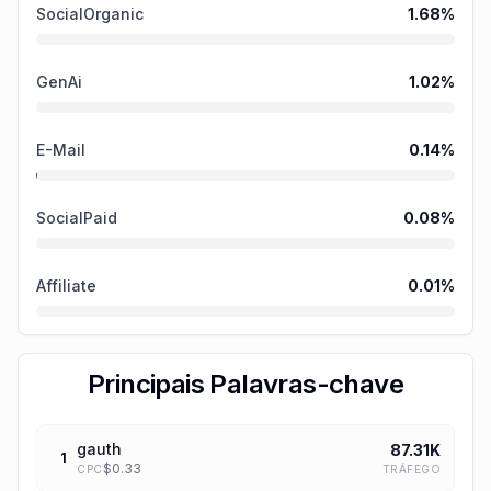
SocialOrganic
1.68
%
GenAi
1.02
%
E-Mail
0.14
%
SocialPaid
0.08
%
Affiliate
0.01
%
Principais Palavras-chave
gauth
87.31K
1
$
0.33
TRÁFEGO
CPC