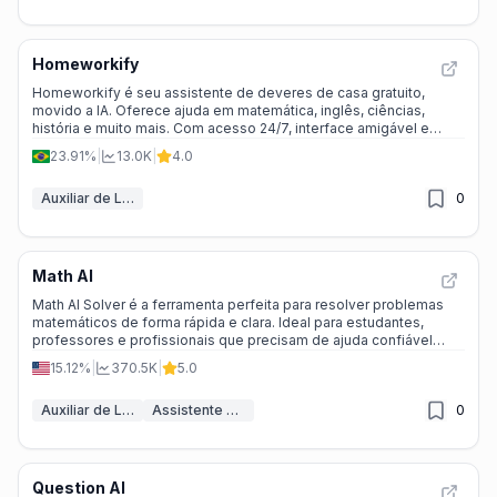
Homeworkify
Homeworkify é seu assistente de deveres de casa gratuito,
movido a IA. Oferece ajuda em matemática, inglês, ciências,
história e muito mais. Com acesso 24/7, interface amigável e
segurança garantida, Homeworkify torna o aprendizado fácil e
23.91%
|
13.0K
|
4.0
divertido.
Auxiliar de Lições de Casa
0
Math AI
Math AI Solver é a ferramenta perfeita para resolver problemas
matemáticos de forma rápida e clara. Ideal para estudantes,
professores e profissionais que precisam de ajuda confiável
24/7.
15.12%
|
370.5K
|
5.0
Auxiliar de Lições de Casa
Assistente Educacional de IA
0
Question AI