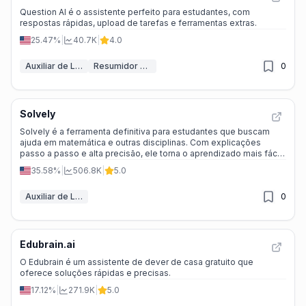
Question AI é o assistente perfeito para estudantes, com
respostas rápidas, upload de tarefas e ferramentas extras.
25.47%
|
40.7K
|
4.0
Auxiliar de Lições de Casa
Resumidor de IA
0
Solvely
Solvely é a ferramenta definitiva para estudantes que buscam
ajuda em matemática e outras disciplinas. Com explicações
passo a passo e alta precisão, ele torna o aprendizado mais fácil
e eficiente.
35.58%
|
506.8K
|
5.0
Auxiliar de Lições de Casa
0
Edubrain.ai
O Edubrain é um assistente de dever de casa gratuito que
oferece soluções rápidas e precisas.
17.12%
|
271.9K
|
5.0