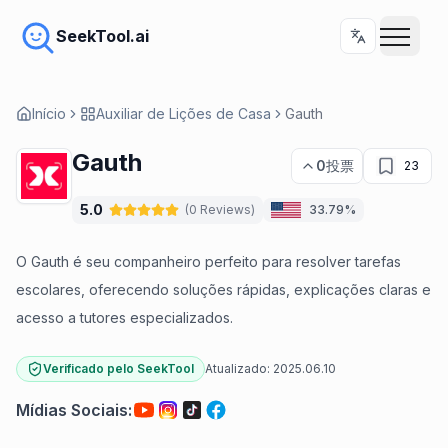
SeekTool.ai
Início
Auxiliar de Lições de Casa
Gauth
Gauth
0
投票
23
5.0
(
0
Reviews
)
33.79%
O Gauth é seu companheiro perfeito para resolver tarefas
escolares, oferecendo soluções rápidas, explicações claras e
acesso a tutores especializados.
Verificado pelo SeekTool
Atualizado:
2025.06.10
Mídias Sociais
: