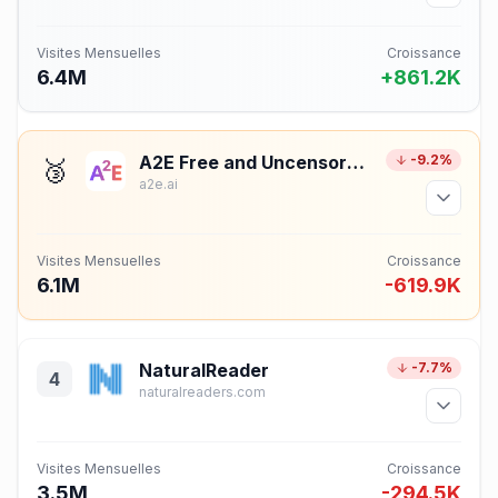
Visites Mensuelles
Croissance
6.4M
+861.2K
A2E Free and Uncensored AI Videos
-9.2%
🥉
a2e.ai
Visites Mensuelles
Croissance
6.1M
-619.9K
NaturalReader
-7.7%
4
naturalreaders.com
Visites Mensuelles
Croissance
3.5M
-294.5K