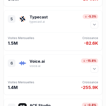
Typecast
-5.3%
5
typecast.ai
Visites Mensuelles
Croissance
1.5M
-82.6K
Voice.ai
-15.8%
6
voice.ai
Visites Mensuelles
Croissance
1.4M
-255.9K
ACE Studio
-0.8%