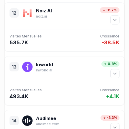
Noiz AI
-6.7%
12
noiz.ai
Visites Mensuelles
Croissance
535.7K
-38.5K
Inworld
0.8%
13
inworld.ai
Visites Mensuelles
Croissance
493.4K
+4.1K
Audimee
-3.3%
14
audimee.com