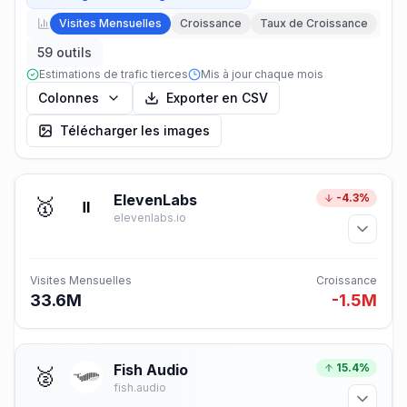
Visites Mensuelles
Croissance
Taux de Croissance
59 outils
Estimations de trafic tierces
Mis à jour chaque mois
Colonnes
Exporter en CSV
Télécharger les images
ElevenLabs
-4.3%
🥇
elevenlabs.io
Visites Mensuelles
Croissance
33.6M
-1.5M
Fish Audio
15.4%
🥈
fish.audio