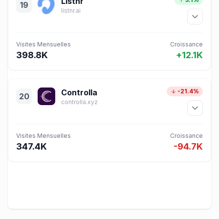
Listnr
19
listnr.ai
Visites Mensuelles
Croissance
398.8K
+12.1K
Controlla
-21.4%
20
controlla.xyz
Visites Mensuelles
Croissance
347.4K
-94.7K