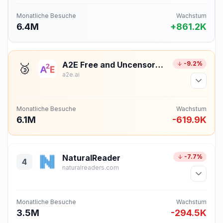
Monatliche Besuche
Wachstum
6.4M
+861.2K
A2E Free and Uncensored AI Videos
-9.2%
🥉
a2e.ai
Monatliche Besuche
Wachstum
6.1M
-619.9K
NaturalReader
-7.7%
4
naturalreaders.com
Monatliche Besuche
Wachstum
3.5M
-294.5K