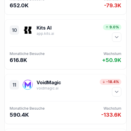
652.0K
-79.3K
Kits AI
9.0%
10
app.kits.ai
Monatliche Besuche
Wachstum
616.8K
+50.9K
VoidMagic
-18.4%
11
voidmagic.ai
Monatliche Besuche
Wachstum
590.4K
-133.6K