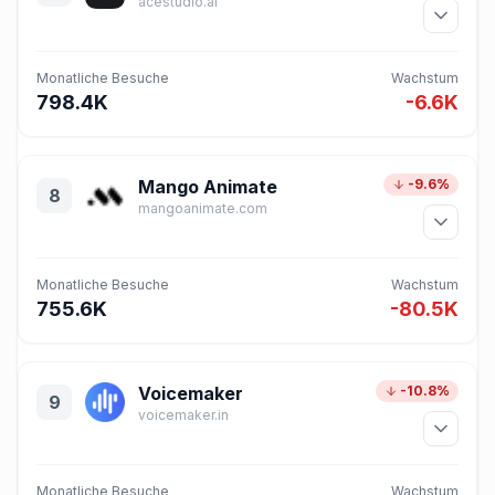
acestudio.ai
Monatliche Besuche
Wachstum
798.4K
-6.6K
Mango Animate
-9.6%
8
mangoanimate.com
Monatliche Besuche
Wachstum
755.6K
-80.5K
Voicemaker
-10.8%
9
voicemaker.in
Monatliche Besuche
Wachstum