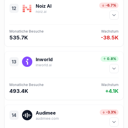
Noiz AI
-6.7%
12
noiz.ai
Monatliche Besuche
Wachstum
535.7K
-38.5K
Inworld
0.8%
13
inworld.ai
Monatliche Besuche
Wachstum
493.4K
+4.1K
Audimee
-3.3%
14
audimee.com