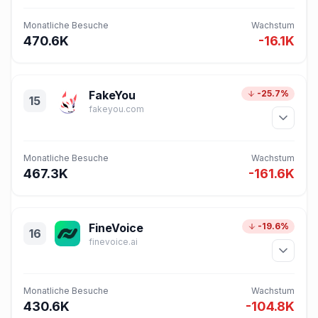
Monatliche Besuche
Wachstum
470.6K
-16.1K
FakeYou
-25.7%
15
fakeyou.com
Monatliche Besuche
Wachstum
467.3K
-161.6K
FineVoice
-19.6%
16
finevoice.ai
Monatliche Besuche
Wachstum
430.6K
-104.8K