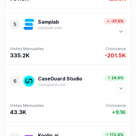
Samplab
-37.5%
5
samplab.com
Visites Mensuelles
Croissance
335.2K
-201.5K
CaseGuard Studio
26.6%
6
caseguard.com
Visites Mensuelles
Croissance
43.3K
+9.1K
Koolio.ai
172.6%