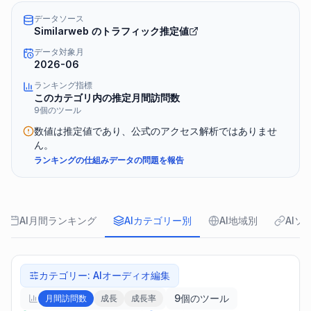
データソース
Similarweb のトラフィック推定値
データ対象月
2026-06
ランキング指標
このカテゴリ内の推定月間訪問数
9個のツール
数値は推定値であり、公式のアクセス解析ではありませ
ん。
ランキングの仕組み
データの問題を報告
AI月間ランキング
AIカテゴリー別
AI地域別
AIソ
カテゴリー
:
AIオーディオ編集
9個のツール
月間訪問数
成長
成長率