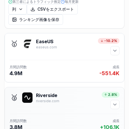
第三者によるトラフィック推定
毎月更新
列
CSVをエクスポート
ランキング画像を保存
EaseUS
-10.2%
🥇
easeus.com
月間訪問数
成長
4.9M
-551.4K
Riverside
2.8%
🥈
riverside.com
月間訪問数
成長
3.8M
+106.1K