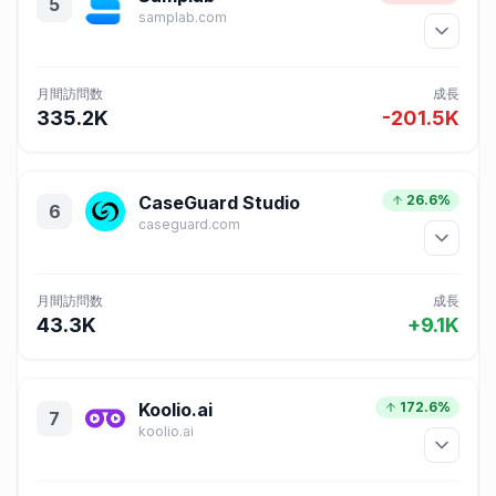
5
samplab.com
月間訪問数
成長
335.2K
-201.5K
CaseGuard Studio
26.6%
6
caseguard.com
月間訪問数
成長
43.3K
+9.1K
Koolio.ai
172.6%
7
koolio.ai