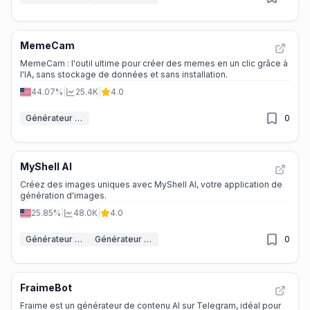
MemeCam
MemeCam : l'outil ultime pour créer des memes en un clic grâce à
l'IA, sans stockage de données et sans installation.
44.07%
|
25.4K
|
4.0
Générateur de Mèmes IA
0
MyShell AI
Créez des images uniques avec MyShell AI, votre application de
génération d'images.
25.85%
|
48.0K
|
4.0
Générateur de Mèmes IA
Générateur d'images IA
0
FraimeBot
Fraime est un générateur de contenu AI sur Telegram, idéal pour