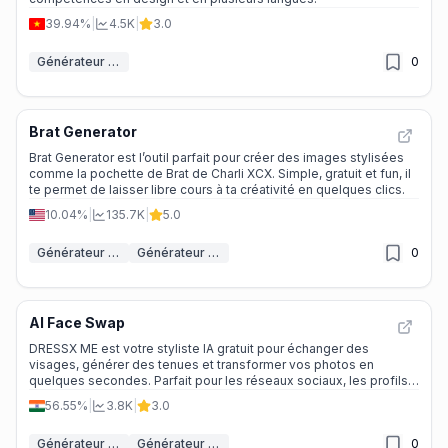
39.94%
|
4.5K
|
3.0
Générateur de Mèmes IA
0
Brat Generator
Brat Generator est l’outil parfait pour créer des images stylisées
comme la pochette de Brat de Charli XCX. Simple, gratuit et fun, il
te permet de laisser libre cours à ta créativité en quelques clics.
10.04%
|
135.7K
|
5.0
Générateur de Couvertures d'Album IA
Générateur de Mèmes IA
0
AI Face Swap
DRESSX ME est votre styliste IA gratuit pour échanger des
visages, générer des tenues et transformer vos photos en
quelques secondes. Parfait pour les réseaux sociaux, les profils
pros ou juste pour s’amuser !
56.55%
|
3.8K
|
3.0
Générateur de tenues IA
Générateur de Portrait IA
0