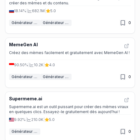
créer des mèmes et du contenu.
18.14%
|
682.1M
|
5.0
Générateur de Mèmes IA
Générateur de publications sur les réseaux sociaux IA
0
MemeGen AI
Créez des mèmes facilement et gratuitement avec MemeGen AI !
90.50%
|
10.2K
|
4.0
Générateur de Mèmes IA
Générateur de GIF IA
0
Supermeme.ai
Supermeme.ai est un outil puissant pour créer des mèmes viraux
en quelques clics. Essayez-le gratuitement dès aujourd'hui !
9.92%
|
210.0K
|
5.0
Générateur de Mèmes IA
0