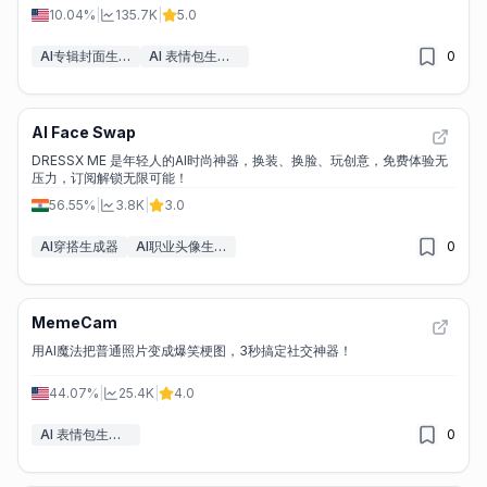
10.04%
|
135.7K
|
5.0
AI专辑封面生成器
AI 表情包生成器
0
AI Face Swap
DRESSX ME 是年轻人的AI时尚神器，换装、换脸、玩创意，免费体验无
压力，订阅解锁无限可能！
56.55%
|
3.8K
|
3.0
AI穿搭生成器
AI职业头像生成器
0
MemeCam
用AI魔法把普通照片变成爆笑梗图，3秒搞定社交神器！
44.07%
|
25.4K
|
4.0
AI 表情包生成器
0