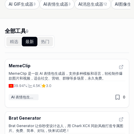
AI GIF生成器
AI表情生成器
AI消息生成器
AI图像生
3
3
12
全部工具
9
精选
最新
热门
MemeClip
MemeClip 是一款 AI 表情包生成器，支持多种模板和语言，轻松制作爆
款图片和视频，适合社交、营销、群聊等多场景，永久免费。
39.94%
|
4.5K
|
3.0
AI 表情包生成器
0
Brat Generator
Brat Generator 让你秒变设计达人，用 Charli XCX 同款风格打造专属图
片。免费、简单、好玩，快来试试吧！