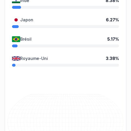
Inde
8.38
%
Japon
6.27
%
Brésil
5.17
%
Royaume-Uni
3.38
%