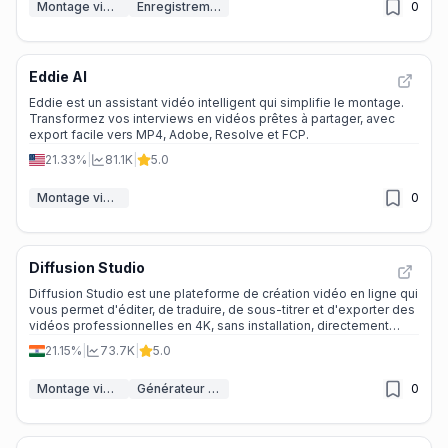
Montage vidéo
Enregistrement vidéo IA
0
Eddie AI
Eddie est un assistant vidéo intelligent qui simplifie le montage.
Transformez vos interviews en vidéos prêtes à partager, avec
export facile vers MP4, Adobe, Resolve et FCP.
21.33%
|
81.1K
|
5.0
Montage vidéo
0
Diffusion Studio
Diffusion Studio est une plateforme de création vidéo en ligne qui
vous permet d'éditer, de traduire, de sous-titrer et d'exporter des
vidéos professionnelles en 4K, sans installation, directement
dans votre navigateur.
21.15%
|
73.7K
|
5.0
Montage vidéo
Générateur de sous-titres IA
0