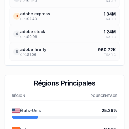
$
0.59
TRAFIC
CPC
adobe express
1.34M
3
$
2.43
TRAFIC
CPC
adobe stock
1.24M
4
$
0.98
TRAFIC
CPC
adobe firefly
960.72K
5
$
1.06
TRAFIC
CPC
Régions Principales
RÉGION
POURCENTAGE
États-Unis
25.26
%