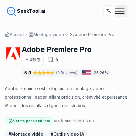
SeekTool.ai
Accueil
Montage vidéo
Adobe Premiere Pro
Adobe Premiere Pro
0
投票
9
5.0
(
0
Reviews
)
25.26%
Adobe Premiere est le logiciel de montage vidéo
professionnel leader, alliant précision, créativité et puissance
IA pour des résultats dignes des studios.
Vérifié par SeekTool
Mis à jour :
2026.06.03
#
Montage vidéo
#
Outils vidéo IA