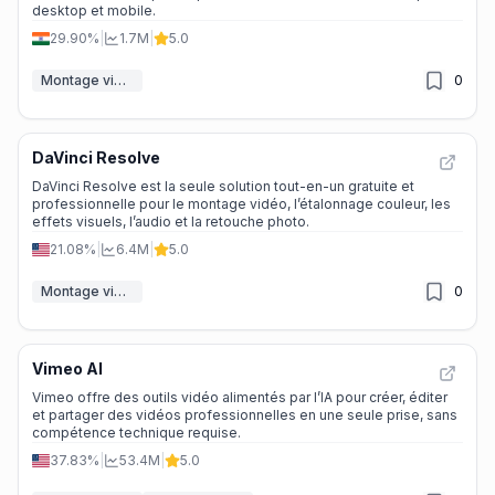
desktop et mobile.
29.90%
|
1.7M
|
5.0
Montage vidéo
0
DaVinci Resolve
DaVinci Resolve est la seule solution tout-en-un gratuite et
professionnelle pour le montage vidéo, l’étalonnage couleur, les
effets visuels, l’audio et la retouche photo.
21.08%
|
6.4M
|
5.0
Montage vidéo
0
Vimeo AI
Vimeo offre des outils vidéo alimentés par l’IA pour créer, éditer
et partager des vidéos professionnelles en une seule prise, sans
compétence technique requise.
37.83%
|
53.4M
|
5.0