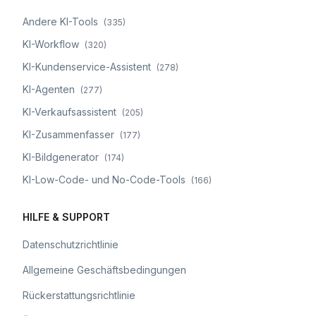
Andere KI-Tools
(
335
)
KI-Workflow
(
320
)
KI-Kundenservice-Assistent
(
278
)
KI-Agenten
(
277
)
KI-Verkaufsassistent
(
205
)
KI-Zusammenfasser
(
177
)
KI-Bildgenerator
(
174
)
KI-Low-Code- und No-Code-Tools
(
166
)
HILFE & SUPPORT
Datenschutzrichtlinie
Allgemeine Geschäftsbedingungen
Rückerstattungsrichtlinie