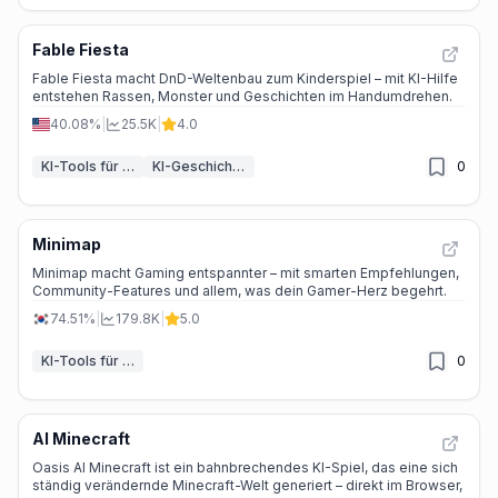
Fable Fiesta
Fable Fiesta macht DnD-Weltenbau zum Kinderspiel – mit KI-Hilfe
entstehen Rassen, Monster und Geschichten im Handumdrehen.
40.08%
|
25.5K
|
4.0
KI-Tools für Spiele
KI-Geschichtengenerator
0
Minimap
Minimap macht Gaming entspannter – mit smarten Empfehlungen,
Community-Features und allem, was dein Gamer-Herz begehrt.
74.51%
|
179.8K
|
5.0
KI-Tools für Spiele
0
AI Minecraft
Oasis AI Minecraft ist ein bahnbrechendes KI-Spiel, das eine sich
ständig verändernde Minecraft-Welt generiert – direkt im Browser,