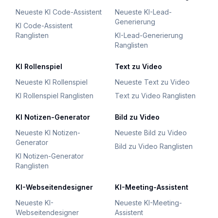
Neueste KI Code-Assistent
Neueste KI-Lead-
Generierung
KI Code-Assistent
Ranglisten
KI-Lead-Generierung
Ranglisten
KI Rollenspiel
Text zu Video
Neueste KI Rollenspiel
Neueste Text zu Video
KI Rollenspiel Ranglisten
Text zu Video Ranglisten
KI Notizen-Generator
Bild zu Video
Neueste KI Notizen-
Neueste Bild zu Video
Generator
Bild zu Video Ranglisten
KI Notizen-Generator
Ranglisten
KI-Webseitendesigner
KI-Meeting-Assistent
Neueste KI-
Neueste KI-Meeting-
Webseitendesigner
Assistent