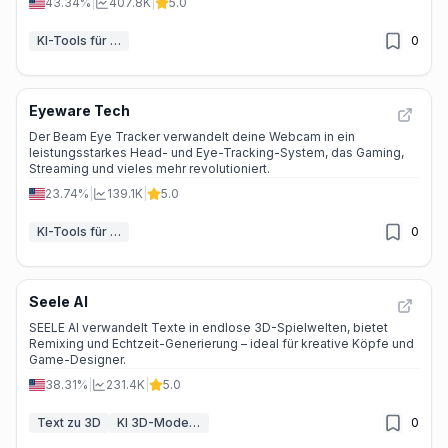
43.34%
|
407.8K
|
5.0
KI-Tools für Spiele
0
Eyeware Tech
Der Beam Eye Tracker verwandelt deine Webcam in ein
leistungsstarkes Head- und Eye-Tracking-System, das Gaming,
Streaming und vieles mehr revolutioniert.
23.74%
|
139.1K
|
5.0
KI-Tools für Spiele
0
Seele AI
SEELE AI verwandelt Texte in endlose 3D-Spielwelten, bietet
Remixing und Echtzeit-Generierung – ideal für kreative Köpfe und
Game-Designer.
38.31%
|
231.4K
|
5.0
Text zu 3D
KI 3D-Modellgenerator
0