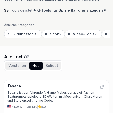
38
Tools gelistet
KI-Tools für Spiele Ranking anzeigen
Ähnliche Kategorien
KI-Bildungstools
KI-Sport
KI-Video-Tools
KI-K
6
7
20
Alle Tools
38
Vorstellen
Neu
Beliebt
Tesana
Tesana ist der führende AI Game Maker, der aus einfachen
Textprompts spielbare 3D-Welten mit Mechaniken, Charakteren
und Story erstellt – ohne Code.
24.05%
|
384.1K
|
5.0