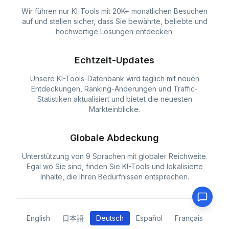
Wir führen nur KI-Tools mit 20K+ monatlichen Besuchen
auf und stellen sicher, dass Sie bewährte, beliebte und
hochwertige Lösungen entdecken.
Echtzeit-Updates
Unsere KI-Tools-Datenbank wird täglich mit neuen
Entdeckungen, Ranking-Änderungen und Traffic-
Statistiken aktualisiert und bietet die neuesten
Markteinblicke.
Globale Abdeckung
Unterstützung von 9 Sprachen mit globaler Reichweite.
Egal wo Sie sind, finden Sie KI-Tools und lokalisierte
Inhalte, die Ihren Bedürfnissen entsprechen.
English
日本語
Deutsch
Español
Français