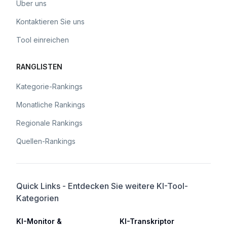
Über uns
Kontaktieren Sie uns
Tool einreichen
RANGLISTEN
Kategorie-Rankings
Monatliche Rankings
Regionale Rankings
Quellen-Rankings
Quick Links - Entdecken Sie weitere KI-Tool-
Kategorien
KI-Monitor &
KI-Transkriptor