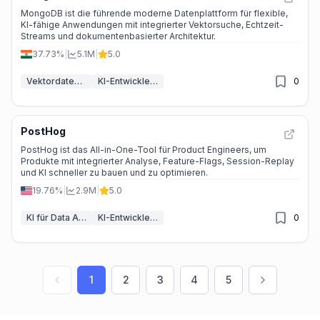
MongoDB ist die führende moderne Datenplattform für flexible,
KI-fähige Anwendungen mit integrierter Vektorsuche, Echtzeit-
Streams und dokumentenbasierter Architektur.
37.73%
|
5.1M
|
5.0
Vektordatenbanken & RAG
KI-Entwickler-Tools
0
PostHog
PostHog ist das All-in-One-Tool für Product Engineers, um
Produkte mit integrierter Analyse, Feature-Flags, Session-Replay
und KI schneller zu bauen und zu optimieren.
19.76%
|
2.9M
|
5.0
KI für Data Analytics
KI-Entwickler-Tools
0
1
2
3
4
5