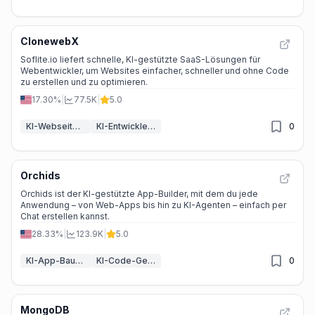
ClonewebX
Soflite.io liefert schnelle, KI-gestützte SaaS-Lösungen für
Webentwickler, um Websites einfacher, schneller und ohne Code
zu erstellen und zu optimieren.
17.30%
|
77.5K
|
5.0
KI-Webseitendesigner
KI-Entwickler-Tools
0
Orchids
Orchids ist der KI-gestützte App-Builder, mit dem du jede
Anwendung – von Web-Apps bis hin zu KI-Agenten – einfach per
Chat erstellen kannst.
28.33%
|
123.9K
|
5.0
KI-App-Baukasten
KI-Code-Generator
0
MongoDB