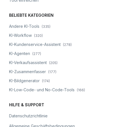
Tool einreichen
BELIEBTE KATEGORIEN
Andere KI-Tools
(
335
)
KI-Workflow
(
320
)
KI-Kundenservice-Assistent
(
278
)
KI-Agenten
(
277
)
KI-Verkaufsassistent
(
205
)
KI-Zusammenfasser
(
177
)
KI-Bildgenerator
(
174
)
KI-Low-Code- und No-Code-Tools
(
166
)
HILFE & SUPPORT
Datenschutzrichtlinie
Allgemeine Geschäftsbedingungen