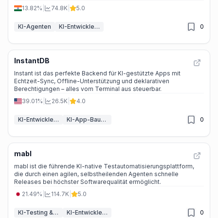
13.82%
|
74.8K
|
5.0
KI-Agenten
KI-Entwickler-Tools
0
InstantDB
Instant ist das perfekte Backend für KI-gestützte Apps mit
Echtzeit-Sync, Offline-Unterstützung und deklarativen
Berechtigungen – alles vom Terminal aus steuerbar.
39.01%
|
26.5K
|
4.0
KI-Entwickler-Tools
KI-App-Baukasten
0
mabl
mabl ist die führende KI-native Testautomatisierungsplattform,
die durch einen agilen, selbstheilenden Agenten schnelle
Releases bei höchster Softwarequalität ermöglicht.
21.49%
|
114.7K
|
5.0
KI-Testing & QA
KI-Entwickler-Tools
0