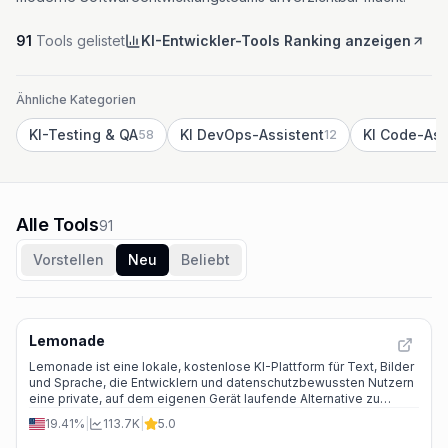
91
Tools gelistet
KI-Entwickler-Tools Ranking anzeigen
Ähnliche Kategorien
KI-Testing & QA
KI DevOps-Assistent
KI Code-Ass
58
12
Alle Tools
91
Vorstellen
Neu
Beliebt
Lemonade
Lemonade ist eine lokale, kostenlose KI-Plattform für Text, Bilder
und Sprache, die Entwicklern und datenschutzbewussten Nutzern
eine private, auf dem eigenen Gerät laufende Alternative zu
Cloud‑Diensten bietet.
19.41%
|
113.7K
|
5.0