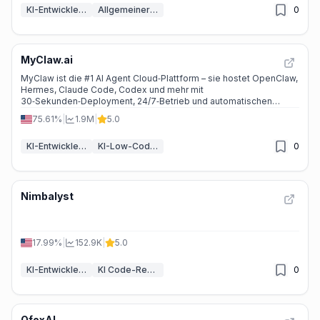
KI-Entwickler-Tools
Allgemeiner LLM
0
MyClaw.ai
MyClaw ist die #1 AI Agent Cloud‑Plattform – sie hostet OpenClaw,
Hermes, Claude Code, Codex und mehr mit
30‑Sekunden‑Deployment, 24/7‑Betrieb und automatischen
Updates.
75.61%
|
1.9M
|
5.0
KI-Entwickler-Tools
KI-Low-Code- und No-Code-Tools
0
Nimbalyst
17.99%
|
152.9K
|
5.0
KI-Entwickler-Tools
KI Code-Review
0
OfoxAI