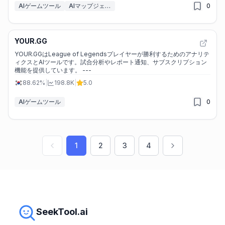
AIゲームツール
AIマップジェネレーター
0
YOUR.GG
YOUR.GGはLeague of Legendsプレイヤーが勝利するためのアナリテ
ィクスとAIツールです。試合分析やレポート通知、サブスクリプション
機能を提供しています。 ---
88.62%
|
198.8K
|
5.0
AIゲームツール
0
1
2
3
4
SeekTool.ai