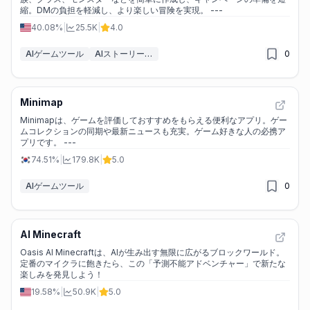
縮。DMの負担を軽減し、より楽しい冒険を実現。 ---
40.08%
|
25.5K
|
4.0
AIゲームツール
AIストーリージェネレーター
0
Minimap
Minimapは、ゲームを評価しておすすめをもらえる便利なアプリ。ゲー
ムコレクションの同期や最新ニュースも充実。ゲーム好きな人の必携ア
プリです。 ---
74.51%
|
179.8K
|
5.0
AIゲームツール
0
AI Minecraft
Oasis AI Minecraftは、AIが生み出す無限に広がるブロックワールド。
定番のマイクラに飽きたら、この「予測不能アドベンチャー」で新たな
楽しみを発見しよう！
19.58%
|
50.9K
|
5.0