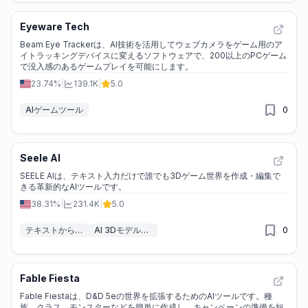
Eyeware Tech
Beam Eye Trackerは、AI技術を活用してウェブカメラをゲーム用のア
イトラッキングデバイスに変えるソフトウェアで、200以上のPCゲーム
で没入感のあるゲームプレイを可能にします。
23.74%
|
139.1K
|
5.0
AIゲームツール
0
Seele AI
SEELE AIは、テキスト入力だけで誰でも3Dゲーム世界を作成・編集で
きる革新的なAIツールです。
38.31%
|
231.4K
|
5.0
テキストから3Dへ
AI 3Dモデルジェネレーター
0
Fable Fiesta
Fable Fiestaは、D&D 5eの世界を拡張するためのAIツールです。種
族、クラス、モンスターなどを簡単に作成し、キャンペーンの準備を短