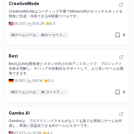
CreativeMode
CreativeModeはコーディング不要でMinecraftのオリジナルモッドを
簡単に作成・共有できるAI搭載ツールです。
46.20%
|
504.2K
|
5.0
AIゲームツール
AIローコード・ノーコードツール
0
Bezi
BeziはUnity開発者とスタジオ向けのAIアシスタントで、プロジェクト
全体を理解し、デバッグや自動化をサポートして、より良いゲームを開
発できます。
29.05%
|
140.1K
|
5.0
AIゲームツール
AI コードアシスタント
0
Gambo AI
Gamboは、プログラミングスキルがなくても誰でも簡単にゲームを作
成し、即座に収益化できるAIゲームビルダーです。
47.67%
|
10.5K
|
4.0