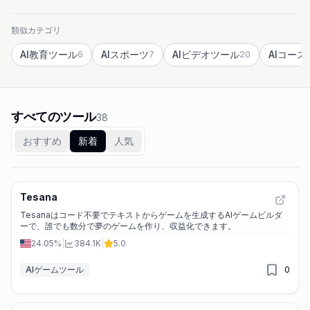
類似カテゴリ
AI教育ツール
AIスポーツ
AIビデオツール
AIコース
6
7
20
すべてのツール
38
おすすめ
新着
人気
Tesana
Tesanaはコード不要でテキストからゲームを生成するAIゲームビルダ
ーで、誰でも数分で夢のゲームを作り、収益化できます。
24.05%
|
384.1K
|
5.0
AIゲームツール
0