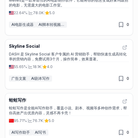
Melies是一款革命性的AI电影制作软件，它能将你的创意变成好莱坞级别
的电影，无需庞大的电影工作室。
22.64%
|
78.0K
|
5.0
AI电影生成器
AI脚本转视频工具
0
Skyline Social
DASH 是 Skyline Social 客户专属的 AI 营销助手，帮助快速生成高转化
率的营销内容，免费试用3个月，操作简单，效果显著。
55.65%
|
18.1K
|
4.0
广告文案
AI剧本写作
0
蛙蛙写作
蛙蛙写作是全能AI写作助手，覆盖小说、剧本、视频等多种创作需求，帮
你高效产出优质内容，灵感不再卡壳！
95.71%
|
76.7K
|
5.0
AI写作助手
AI写书
0