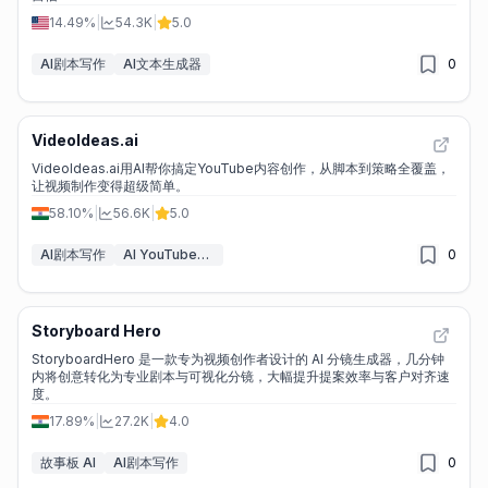
14.49%
|
54.3K
|
5.0
AI剧本写作
AI文本生成器
0
VideoIdeas.ai
VideoIdeas.ai用AI帮你搞定YouTube内容创作，从脚本到策略全覆盖，
让视频制作变得超级简单。
58.10%
|
56.6K
|
5.0
AI剧本写作
AI YouTube助手
0
Storyboard Hero
StoryboardHero 是一款专为视频创作者设计的 AI 分镜生成器，几分钟
内将创意转化为专业剧本与可视化分镜，大幅提升提案效率与客户对齐速
度。
17.89%
|
27.2K
|
4.0
故事板 AI
AI剧本写作
0