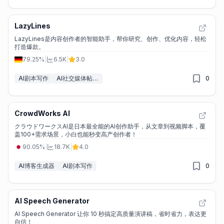
LazyLines
LazyLines是内容创作者的智能助手，帮你研究、创作、优化内容，轻松
打造爆款。
79.25%
|
6.5K
|
3.0
AI剧本写作
AI社交媒体帖子生成器
0
CrowdWorks AI
クラウドワークスAI是日本最全能的AI创作助手，从文章到视频脚本，覆
盖100+需求场景，小白也能秒变高产创作者！
90.05%
|
18.7K
|
4.0
AI博客生成器
AI剧本写作
0
AI Speech Generator
AI Speech Generator 让你 10 秒搞定高质量演讲稿，省时省力，表达更
自信！