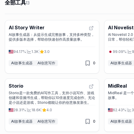
全部工具
13
AI Story Writer
AI Novelist
AI故事生成器：从提示生成完整故事，支持多种类型，
AI Noveli
提供多版本选择，帮助你快速创作高质量故事。
日常，帮你轻松
94.17%
|
1.3K
|
3.0
99.09%
|
9
AI故事生成器
AI创意写作
0
AI故事生成器
Storio
MidReal
Storio是一款免费的AI写作工具，支持小说写作、游戏
MidReal 是
创建和音频书生成，帮助你以10倍速度完成创作。无论
故事。
是小说还是游戏，Storio都能让你的创意焕发新生。
28.31%
|
18.6K
|
4.0
62.43%
|
3
AI故事生成器
AI创意写作
0
AI故事生成器