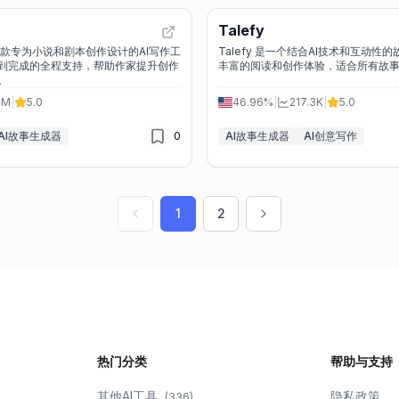
Talefy
 是一款专为小说和剧本创作设计的AI写作工
Talefy 是一个结合AI技术和互动性
到完成的全程支持，帮助作家提升创作
丰富的阅读和创作体验，适合所有故
。
.1M
|
5.0
46.96%
|
217.3K
|
5.0
AI故事生成器
0
AI故事生成器
AI创意写作
1
2
热门分类
帮助与支持
其他AI工具
隐私政策
(
336
)