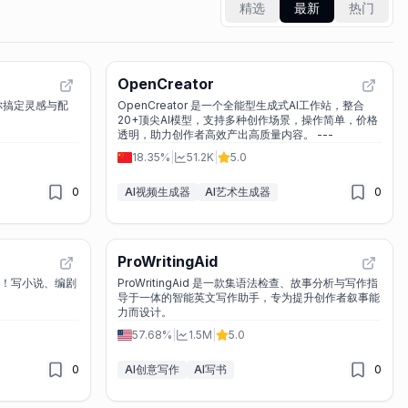
精选
最新
热门
OpenCreator
帮你搞定灵感与配
OpenCreator 是一个全能型生成式AI工作站，整合
20+顶尖AI模型，支持多种创作场景，操作简单，价格
透明，助力创作者高效产出高质量内容。 ---
18.35%
|
51.2K
|
5.0
0
AI视频生成器
AI艺术生成器
0
ProWritingAid
则！写小说、编剧
ProWritingAid 是一款集语法检查、故事分析与写作指
导于一体的智能英文写作助手，专为提升创作者叙事能
力而设计。
57.68%
|
1.5M
|
5.0
0
AI创意写作
AI写书
0