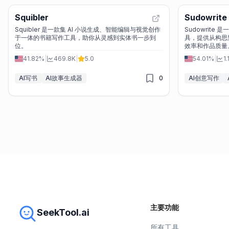
Squibler
Sudowrite
Squibler 是一款集 AI 小说生成、智能编辑与视觉创作
Sudowrite
于一体的书籍写作工具，助你从灵感到实体书一步到
具，提供从构思
位。
效率和作品质量
41.82%
|
469.8K
|
5.0
54.01%
|
1
AI写书
AI故事生成器
0
AI创意写作
主要功能
SeekTool.ai
所有工具