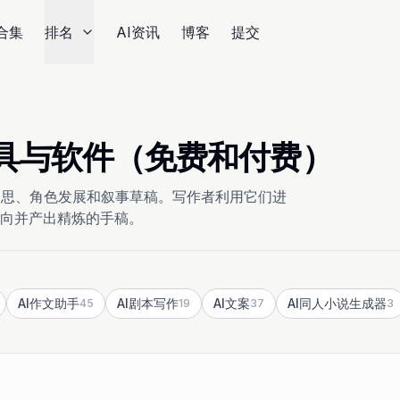
合集
排名
AI资讯
博客
提交
 工具与软件（免费和付费）
构思、角色发展和叙事草稿。写作者利用它们进
向并产出精炼的手稿。
AI作文助手
AI剧本写作
AI文案
AI同人小说生成器
45
19
37
3