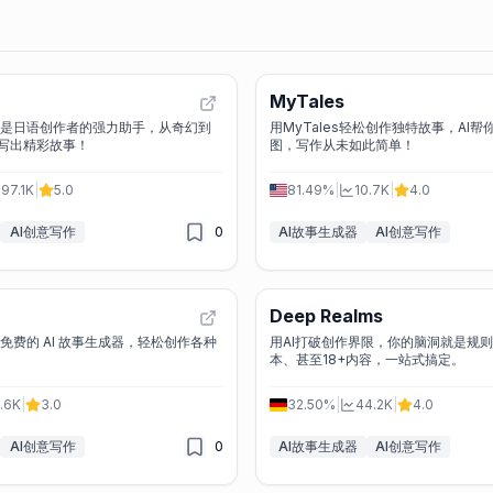
MyTales
st 2.0 是日语创作者的强力助手，从奇幻到
用MyTales轻松创作独特故事，AI
写出精彩故事！
图，写作从未如此简单！
97.1K
|
5.0
81.49%
|
10.7K
|
4.0
AI创意写作
0
AI故事生成器
AI创意写作
Deep Realms
一个免费的 AI 故事生成器，轻松创作各种
用AI打破创作界限，你的脑洞就是规
本、甚至18+内容，一站式搞定。
.6K
|
3.0
32.50%
|
44.2K
|
4.0
AI创意写作
0
AI故事生成器
AI创意写作