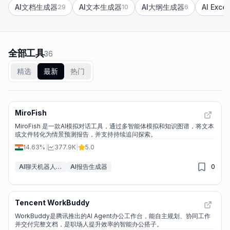
AI文档生成器
AI文本生成器
AI大纲生成器
AI Exc
29
10
6
全部工具
36
精选
最新
热门
MiroFish
MiroFish 是一款AI模拟对话工具，通过多智能体模拟和知识图谱，将文本
或文件转化为情景预测报告，并支持持续追问探索。
14.63%
|
377.9K
|
5.0
AI聊天机器人&LLM
AI报告生成器
0
Tencent WorkBuddy
WorkBuddy是腾讯推出的AI Agent办公工作台，能自主规划、协同工作
并交付完整文档，是职场人提升效率的智能办公搭子。