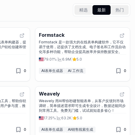
精选
最新
热门
Formstack
在线表单构建器，提
Formstack 是一款强大的在线表单构建软件，它不仅
助用户轻松创建和管
易于使用，还提供了文档生成、电子签名和工作流自动
化等多种功能，帮助企业提高效率并保持数据安全。
79.01%
|
6.9M
|
5.0
0
AI表单生成器
AI 工作流
0
Weavely
互动工具，帮助你轻
Weavely 用AI帮你秒建智能表单，从客户反馈到市场
升用户参与度，推
调研，简单描述需求即可生成专业设计，数据还能同步
到常用工具。免费无门槛，试试就知道多省心！
17.25%
|
63.2K
|
5.0
0
AI表单生成器
AI销售线索生成
0