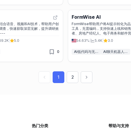
FormWise AI
m通过结合语音、视频和AI技术，帮助用户创
FormWise帮助用户将AI提示转化
调查，快速获取深层见解，提升调研效
工具，无需编码，支持快速上线和销
率和数据质量。 ---
者、房地产经纪人、电子商务和邮件
---
69.2K
|
5.0
54.63%
|
5.4K
|
3.0
0
AI低代码与无代码工具
AI聊天机器人构建工具
1
2
热门分类
帮助与支持