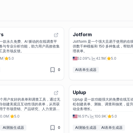
rs
Jotform
s 是一款永久免费、AI 驱动的在线调查平
Jotform 是一个强大且易于使用的
卷与专业分析功能，助力用户高效收集
供数千种模板和 150 多种集成，帮
工及市场反馈。
理表单。
1M
|
5.0
52.09%
|
42.1M
|
5.0
0
AI表单生成器
Uplup
 是一个用户友好的表单和调查工具，通过无
Uplup 是一款功能强大的免费在线
你创建美观且互动性强的表单，从而获
松创建表单、测验、调查和抽奖，提
用于市场营销、产品研究、人力资源等
动业务增长。
0.0M
|
5.0
16.51%
|
100.9K
|
5.0
AI测验生成器
0
AI测验生成器
AI表单生成器