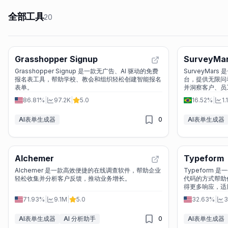
全部工具
20
Grasshopper Signup
SurveyMa
Grasshopper Signup 是一款无广告、AI 驱动的免费
SurveyMar
报名表工具，帮助学校、教会和组织轻松创建智能报名
台，提供无限问
表单。
并洞察客户、员
86.81%
|
97.2K
|
5.0
16.52%
|
1.
AI表单生成器
0
AI表单生成器
Alchemer
Typeform
Alchemer 是一款高效便捷的在线调查软件，帮助企业
Typeform
轻松收集并分析客户反馈，推动业务增长。
代码的方式帮助
得更多响应，适
多种场景。
71.93%
|
9.1M
|
5.0
32.63%
|
3
AI表单生成器
AI 分析助手
0
AI表单生成器