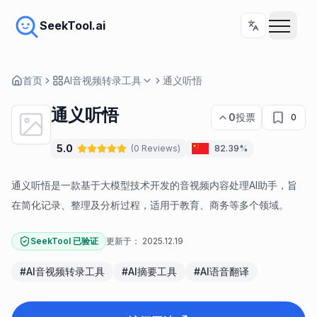
SeekTool.ai
首页
AI音视频转录工具
通义听悟
通义听悟
0
投票
0
5.0
(
0
Reviews
)
82.39%
通义听悟是一款基于大模型技术开发的音视频内容处理AI助手，旨
在简化记录、整理及分析过程，适用于教育、商务等多个领域。
SeekTool 已验证
更新于：
2025.12.19
#
AI音视频转录工具
#
AI摘要工具
#
AI语音翻译