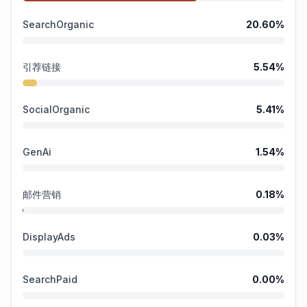
SearchOrganic
20.60
%
引荐链接
5.54
%
SocialOrganic
5.41
%
GenAi
1.54
%
邮件营销
0.18
%
DisplayAds
0.03
%
SearchPaid
0.00
%