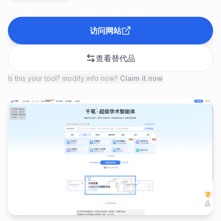
访问网站
查看替代品
Is this your tool? modify info now?
Claim it now