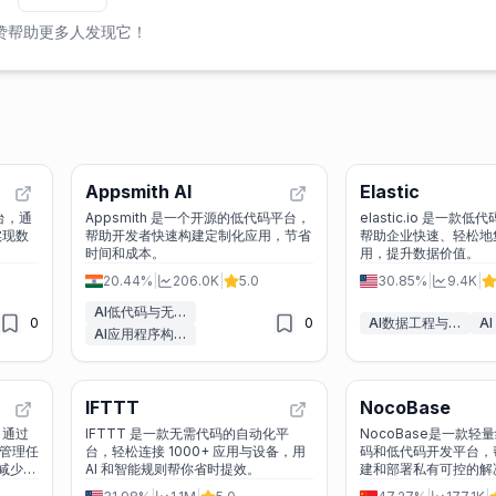
赞帮助更多人发现它！
Appsmith AI
Elastic
平台，通
Appsmith 是一个开源的低代码平台，
elastic.io 是一款低代
实现数
帮助开发者快速构建定制化应用，节省
帮助企业快速、轻松地
时间和成本。
用，提升数据价值。
20.44%
|
206.0K
|
5.0
30.85%
|
9.4K
|
AI低代码与无代码工具
0
0
AI数据工程与ETL
A
AI应用程序构建器
IFTTT
NocoBase
，通过
IFTTT 是一款无需代码的自动化平
NocoBase是一款
效管理任
台，轻松连接 1000+ 应用与设备，用
码和低代码开发平台，
减少错
AI 和智能规则帮你省时提效。
建和部署私有可控的解
发成本并提高效率。