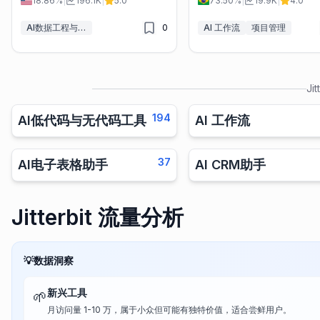
18.86%
|
196.1K
|
5.0
73.50%
|
19.9K
|
4.0
AI数据工程与ETL
0
AI 工作流
项目管理
Jit
194
AI低代码与无代码工具
AI 工作流
37
AI电子表格助手
AI CRM助手
Jitterbit 流量分析
💡
数据洞察
新兴工具
🌱
月访问量 1-10 万，属于小众但可能有独特价值，适合尝鲜用户。