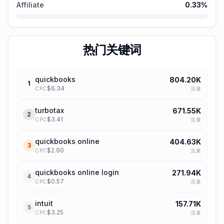
Affiliate
0.33
%
热门关键词
quickbooks
804.20K
1
$
6.34
流量
CPC
turbotax
671.55K
2
$
3.41
流量
CPC
quickbooks online
404.63K
3
$
2.90
流量
CPC
quickbooks online login
271.94K
4
$
0.57
流量
CPC
intuit
157.71K
5
$
3.25
流量
CPC