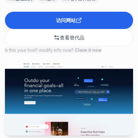
访问网站
查看替代品
Is this your tool? modify info now?
Claim it now