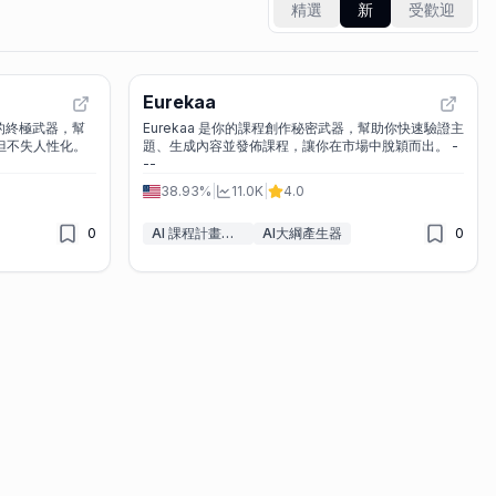
精選
新
受歡迎
Eurekaa
容策略的終極武器，幫
Eurekaa 是你的課程創作秘密武器，幫助你快速驗證主
 但不失人性化。
題、生成內容並發佈課程，讓你在市場中脫穎而出。 -
--
38.93%
|
11.0K
|
4.0
0
AI 課程計畫產生器
AI大綱產生器
0