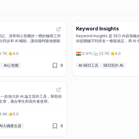
Keyword Insights
款集筆記、清單和心智圖於一體的極簡工作
Keyword Insights 是 SEO 內
同步和 AI 輔助，讓你隨時隨地都能
你從關鍵字到排名一條龍搞定，用 AI
0.7K
|
4.0
12.91%
|
23.7K
|
4.0
AI心智圖
0
AI SEO工具
SEO寫作 AI
AI 是一款強大的 AI 論文寫作工具，幫助你
文章，適合學生和寫作者使用。
3.9K
|
5.0
AI大綱產生器
0