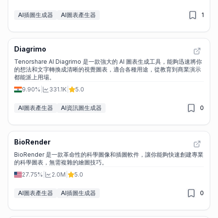
AI插圖生成器
AI圖表產生器
1
Diagrimo
Tenorshare AI Diagrimo 是一款強大的 AI 圖表生成工具，能夠迅速將你
的想法和文字轉換成清晰的視覺圖表，適合各種用途，從教育到商業演示
都能派上用場。
9.90%
|
331.1K
|
5.0
AI圖表產生器
AI資訊圖生成器
0
BioRender
BioRender 是一款革命性的科學圖像和插圖軟件，讓你能夠快速創建專業
的科學圖表，無需複雜的繪圖技巧。
27.75%
|
2.0M
|
5.0
AI圖表產生器
AI插圖生成器
0