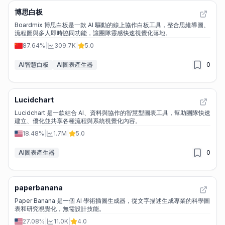
博思白板
Boardmix 博思白板是一款 AI 驅動的線上協作白板工具，整合思維導圖、
流程圖與多人即時協同功能，讓團隊靈感快速視覺化落地。
87.64%
|
309.7K
|
5.0
AI智慧白板
AI圖表產生器
0
Lucidchart
Lucidchart 是一款結合 AI、資料與協作的智慧型圖表工具，幫助團隊快速
建立、優化並共享各種流程與系統視覺化內容。
18.48%
|
1.7M
|
5.0
AI圖表產生器
0
paperbanana
Paper Banana 是一個 AI 學術插圖生成器，從文字描述生成專業的科學圖
表和研究視覺化，無需設計技能。
27.08%
|
11.0K
|
4.0