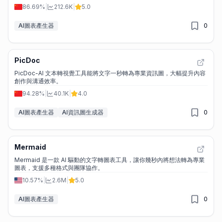
86.69%
|
212.6K
|
5.0
AI圖表產生器
0
PicDoc
PicDoc-AI 文本轉視覺工具能將文字一秒轉為專業資訊圖，大幅提升內容
創作與溝通效率。
94.28%
|
40.1K
|
4.0
AI圖表產生器
AI資訊圖生成器
0
Mermaid
Mermaid 是一款 AI 驅動的文字轉圖表工具，讓你幾秒內將想法轉為專業
圖表，支援多種格式與團隊協作。
10.57%
|
2.6M
|
5.0
AI圖表產生器
0