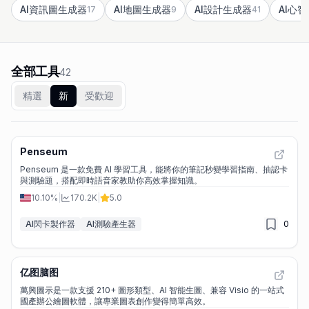
AI資訊圖生成器
AI地圖生成器
AI設計生成器
AI心智
17
9
41
全部工具
42
精選
新
受歡迎
Penseum
Penseum 是一款免費 AI 學習工具，能將你的筆記秒變學習指南、抽認卡
與測驗題，搭配即時語音家教助你高效掌握知識。
10.10%
|
170.2K
|
5.0
AI閃卡製作器
AI測驗產生器
0
亿图脑图
萬興圖示是一款支援 210+ 圖形類型、AI 智能生圖、兼容 Visio 的一站式
國產辦公繪圖軟體，讓專業圖表創作變得簡單高效。