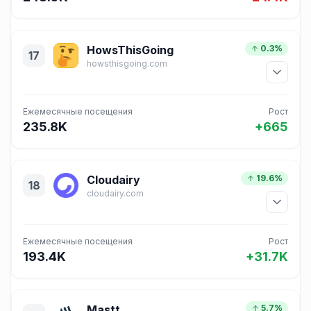
HowsThisGoing
0.3%
17
howsthisgoing.com
Ежемесячные посещения
Рост
235.8K
+665
Cloudairy
19.6%
18
cloudairy.com
Ежемесячные посещения
Рост
193.4K
+31.7K
Mastt
5.7%