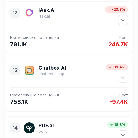
iAsk.AI
-23.8%
12
iask.ai
Ежемесячные посещения
Рост
791.1K
-246.7K
Chatbox AI
-11.4%
13
chatboxai.app
Ежемесячные посещения
Рост
758.1K
-97.4K
PDF.ai
18.3%
14
pdf.ai