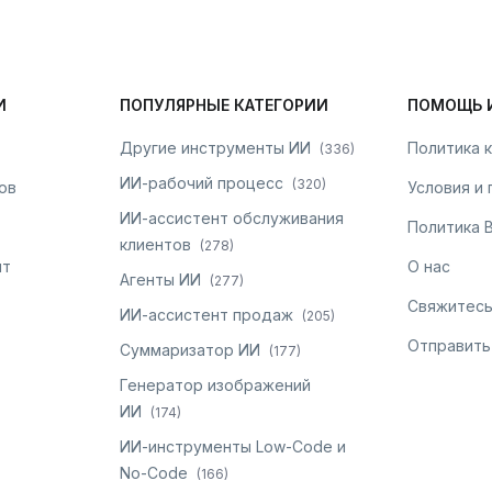
И
ПОПУЛЯРНЫЕ КАТЕГОРИИ
ПОМОЩЬ 
Другие инструменты ИИ
Политика 
(
336
)
ИИ-рабочий процесс
(
320
)
ов
Условия и
ИИ-ассистент обслуживания
Политика 
клиентов
(
278
)
нт
О нас
Агенты ИИ
(
277
)
Свяжитесь
ИИ-ассистент продаж
(
205
)
Отправить
Суммаризатор ИИ
(
177
)
Генератор изображений
ИИ
(
174
)
ИИ-инструменты Low-Code и
No-Code
(
166
)