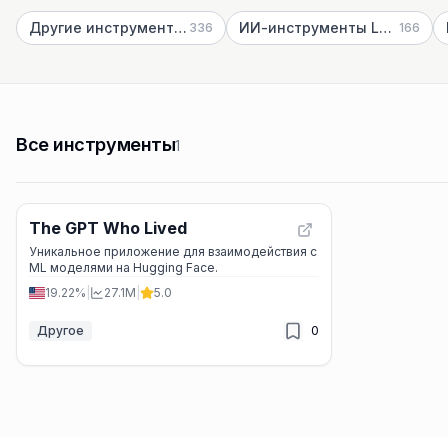
Другие инструменты ИИ
ИИ-инструменты Low-Code и No-Code
336
166
Все инструменты
1
The GPT Who Lived
Уникальное приложение для взаимодействия с
ML моделями на Hugging Face.
19.22%
|
27.1M
|
5.0
Другое
0