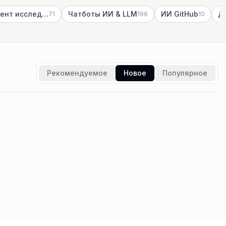
Инструмент исследования ИИ
Чатботы ИИ & LLM
ИИ GitHub
Д
71
196
10
Рекомендуемое
Новое
Популярное