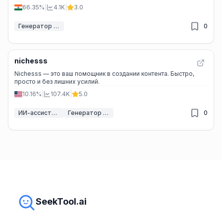
66.35%
|
4.1K
|
3.0
Генератор стихов и поэзии ИИ
0
nichesss
Nichesss — это ваш помощник в создании контента. Быстро,
просто и без лишних усилий.
10.16%
|
107.4K
|
5.0
ИИ-ассистенты письма
Генератор стихов и поэзии ИИ
0
SeekTool.ai