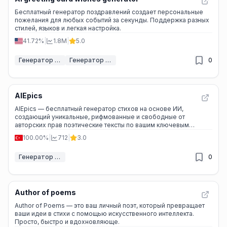
Бесплатный генератор поздравлений создает персональные
пожелания для любых событий за секунды. Поддержка разных
стилей, языков и легкая настройка.
41.72%
|
1.8M
|
5.0
Генератор сообщений ИИ
Генератор стихов и поэзии ИИ
0
AIEpics
AIEpics — бесплатный генератор стихов на основе ИИ,
создающий уникальные, рифмованные и свободные от
авторских прав поэтические тексты по вашим ключевым
словам.
100.00%
|
712
|
3.0
Генератор стихов и поэзии ИИ
0
Author of poems
Author of Poems — это ваш личный поэт, который превращает
ваши идеи в стихи с помощью искусственного интеллекта.
Просто, быстро и вдохновляюще.