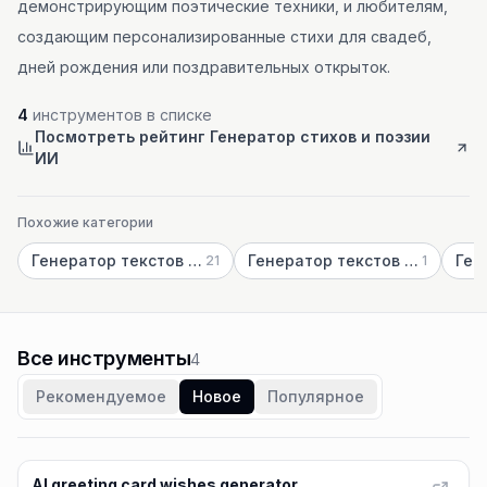
демонстрирующим поэтические техники, и любителям,
создающим персонализированные стихи для свадеб,
дней рождения или поздравительных открыток.
4
инструментов в списке
Посмотреть рейтинг Генератор стихов и поэзии
ИИ
Похожие категории
Генератор текстов песен ИИ
Генератор текстов рэпа ИИ
Ген
21
1
Все инструменты
4
Рекомендуемое
Новое
Популярное
AI greeting card wishes generator