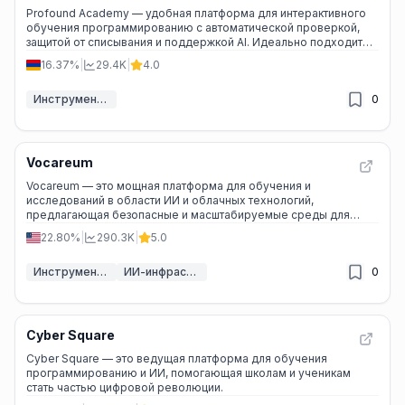
Profound Academy — удобная платформа для интерактивного
обучения программированию с автоматической проверкой,
защитой от списывания и поддержкой AI. Идеально подходит
для школ, университетов и буткемпов.
16.37%
|
29.4K
|
4.0
Инструменты ИИ для образования
0
Vocareum
Vocareum — это мощная платформа для обучения и
исследований в области ИИ и облачных технологий,
предлагающая безопасные и масштабируемые среды для
студентов, преподавателей и исследователей.
22.80%
|
290.3K
|
5.0
Инструменты ИИ для образования
ИИ-инфраструктура и GPU-облако
0
Cyber Square
Cyber Square — это ведущая платформа для обучения
программированию и ИИ, помогающая школам и ученикам
стать частью цифровой революции.