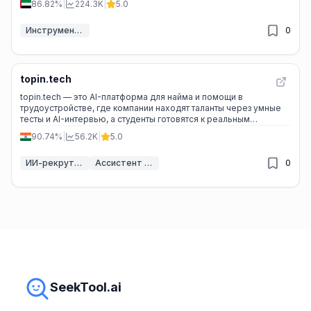
86.82%
|
224.3K
|
5.0
Инструменты ИИ для образования
0
topin.tech
topin.tech — это AI-платформа для найма и помощи в
трудоустройстве, где компании находят таланты через умные
тесты и AI-интервью, а студенты готовятся к реальным
собеседованиям.
90.74%
|
56.2K
|
5.0
ИИ-рекрутинг
Ассистент собеседований ИИ
0
SeekTool.ai