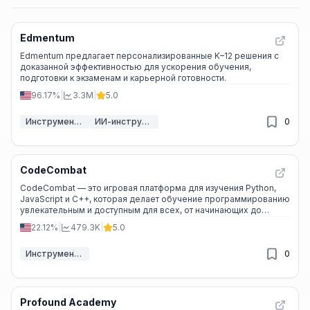
Edmentum
Edmentum предлагает персонализированные K–12 решения с
доказанной эффективностью для ускорения обучения,
подготовки к экзаменам и карьерной готовности.
96.17%
|
3.3M
|
5.0
Инструменты ИИ для образования
ИИ-инструменты для учащихся
0
CodeCombat
CodeCombat — это игровая платформа для изучения Python,
JavaScript и C++, которая делает обучение программированию
увлекательным и доступным для всех, от начинающих до
продвинутых пользователей.
22.12%
|
479.3K
|
5.0
Инструменты ИИ для образования
0
Profound Academy