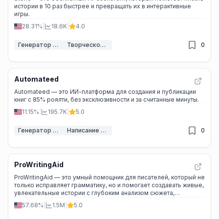
истории в 10 раз быстрее и превращать их в интерактивные
игры.
28.31%
|
18.6K
|
4.0
Генератор историй ИИ
Творческое письмо с ИИ
0
Automateed
Automateed — это ИИ-платформа для создания и публикации
книг с 85% роялти, без эксклюзивности и за считанные минуты.
11.15%
|
195.7K
|
5.0
Генератор электронных книг ИИ
Написание книг с помощью ИИ
0
ProWritingAid
ProWritingAid — это умный помощник для писателей, который не
только исправляет грамматику, но и помогает создавать живые,
увлекательные истории с глубоким анализом сюжета,
персонажей и стиля.
57.68%
|
1.5M
|
5.0