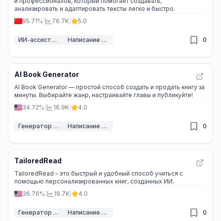
и профессионалов, который помогает создавать,
анализировать и адаптировать тексты легко и быстро.
95.71%
|
76.7K
|
5.0
ИИ-ассистенты письма
Написание книг с помощью ИИ
0
AI Book Generator
AI Book Generator — простой способ создать и продать книгу за
минуты. Выбирайте жанр, настраивайте главы и публикуйте!
34.72%
|
16.9K
|
4.0
Генератор электронных книг ИИ
Написание книг с помощью ИИ
0
TailoredRead
TailoredRead – это быстрый и удобный способ учиться с
помощью персонализированных книг, созданных ИИ.
36.76%
|
19.7K
|
4.0
Генератор электронных книг ИИ
Написание книг с помощью ИИ
0