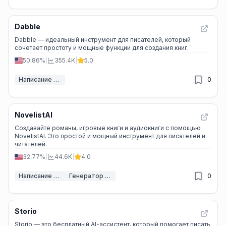
Dabble
Dabble — идеальный инструмент для писателей, который
сочетает простоту и мощные функции для создания книг.
50.86%
|
355.4K
|
5.0
Написание книг с помощью ИИ
0
NovelistAI
Создавайте романы, игровые книги и аудиокниги с помощью
NovelistAI. Это простой и мощный инструмент для писателей и
читателей.
32.77%
|
44.6K
|
4.0
Написание книг с помощью ИИ
Генератор историй ИИ
0
Storio
Storio — это бесплатный AI-ассистент, который помогает писать