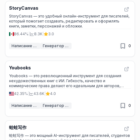
StoryCanvas
StoryCanvas — это удобный онлайн-инструмент для писателей,
который помогает создавать, редактировать и оформлять
книги, заметки, персонажей и обложки.
86.44%
|
8.3K
|
3.0
Написание книг с помощью ИИ
Генератор обложек книг ИИ
0
Youbooks
Youbooks — это революционный инструмент для создания
нехудожественных книг с ИИ. Гибкость, качество и
коммерческие права делают его идеальным для авторов,
экспертов и маркетологов.
42.35%
|
43.6K
|
4.0
Написание книг с помощью ИИ
Генератор электронных книг ИИ
0
蛙蛙写作
蛙蛙写作 — это мощный AI-инструмент для писателей, студентов