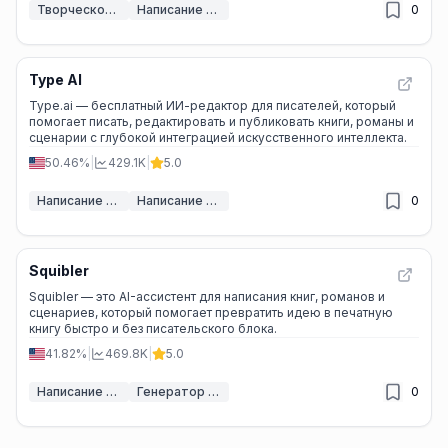
Творческое письмо с ИИ
Написание книг с помощью ИИ
0
Type AI
Type.ai — бесплатный ИИ-редактор для писателей, который
помогает писать, редактировать и публиковать книги, романы и
сценарии с глубокой интеграцией искусственного интеллекта.
50.46%
|
429.1K
|
5.0
Написание книг с помощью ИИ
Написание сценариев с помощью ИИ
0
Squibler
Squibler — это AI-ассистент для написания книг, романов и
сценариев, который помогает превратить идею в печатную
книгу быстро и без писательского блока.
41.82%
|
469.8K
|
5.0
Написание книг с помощью ИИ
Генератор историй ИИ
0