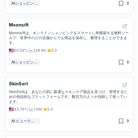
AIショッピングアシスタント
0
Moonsift
Moonsiftは、オンラインショッピングをスマートに再構築する無料ツー
ルで、世界中のどの店舗からでも商品を保存し、整理することができま
す。
60.59%
|
228.9K
|
5.0
AIショッピングアシスタント
0
SkinSort
SkinSortは、あなたの肌に最適なスキンケア製品を見つけ、管理するた
めの包括的なプラットフォームです。数百万の人々が信頼して使ってい
ます。
43.76%
|
1.6M
|
5.0
AI ビューティー
0