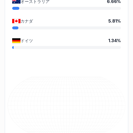
オーストラリア
6.66
%
カナダ
5.81
%
ドイツ
1.34
%