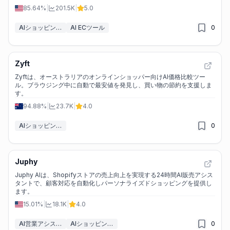
85.64%
|
201.5K
|
5.0
AIショッピングアシスタント
AI ECツール
0
Zyft
Zyftは、オーストラリアのオンラインショッパー向けAI価格比較ツー
ル。ブラウジング中に自動で最安値を発見し、買い物の節約を支援しま
す。
94.88%
|
23.7K
|
4.0
AIショッピングアシスタント
0
Juphy
Juphy AIは、Shopifyストアの売上向上を実現する24時間AI販売アシス
タントで、顧客対応を自動化しパーソナライズドショッピングを提供し
ます。
15.01%
|
18.1K
|
4.0
AI営業アシスタント
AIショッピングアシスタント
0