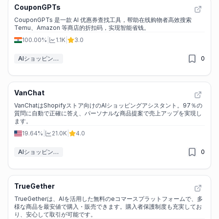
CouponGPTs
CouponGPTs 是一款 AI 优惠券查找工具，帮助在线购物者高效搜索
Temu、Amazon 等商店的折扣码，实现智能省钱。
100.00%
|
1.1K
|
3.0
AIショッピングアシスタント
0
VanChat
VanChatはShopifyストア向けのAIショッピングアシスタント。97％の
質問に自動で正確に答え、パーソナルな商品提案で売上アップを実現し
ます。
19.64%
|
21.0K
|
4.0
AIショッピングアシスタント
0
TrueGether
TrueGetherは、AIを活用した無料のeコマースプラットフォームで、多
様な商品を最安値で購入・販売できます。購入者保護制度も充実してお
り、安心して取引が可能です。