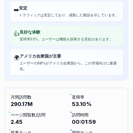
安定
➡️
トラフィックは安定しており、成熟した製品を示しています。
良好な体験
👍
直帰率53%。ユーザーは機能を探索する意欲があります。
アメリカ合衆国が主要
🌍
ユーザーの68%がアメリカ合衆国から。この市場向けに最適
化。
月間訪問数
直帰率
290.17M
53.10
%
ページ閲覧数/訪問
訪問時間
2.45
00:01:59
世界ランク
国別ランク