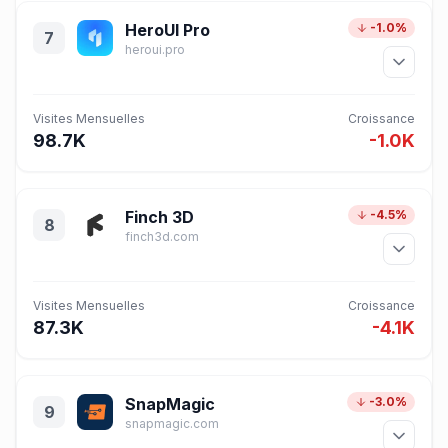
HeroUI Pro
-1.0%
7
heroui.pro
Visites Mensuelles
Croissance
98.7K
-1.0K
Finch 3D
-4.5%
8
finch3d.com
Visites Mensuelles
Croissance
87.3K
-4.1K
SnapMagic
-3.0%
9
snapmagic.com