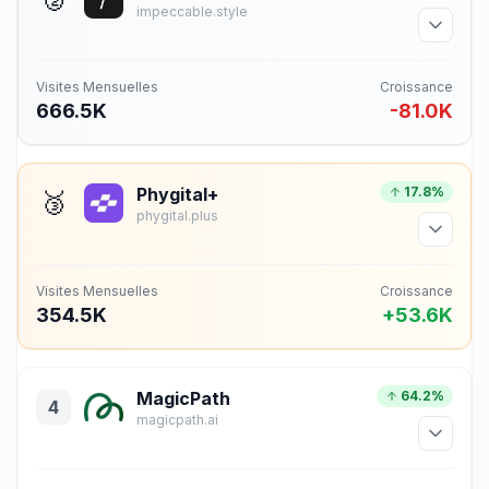
impeccable.style
Visites Mensuelles
Croissance
666.5K
-81.0K
Phygital+
17.8%
🥉
phygital.plus
Visites Mensuelles
Croissance
354.5K
+53.6K
MagicPath
64.2%
4
magicpath.ai