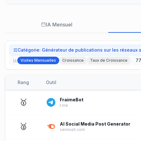
IA Mensuel
Catégorie
:
Générateur de publications sur les réseaux s
77
Visites Mensuelles
Croissance
Taux de Croissance
Rang
Outil
FraimeBot
🥇
t.me
AI Social Media Post Generator
🥈
semrush.com