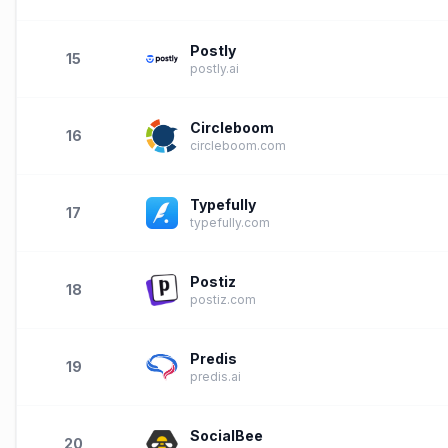
Postly
15
postly.ai
Circleboom
16
circleboom.com
Typefully
17
typefully.com
Postiz
18
postiz.com
Predis
19
predis.ai
SocialBee
20