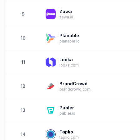
Zawa
9
zawa.ai
Planable
10
planable.io
Looka
11
looka.com
BrandCrowd
12
brandcrowd.com
Publer
13
publer.io
Taplio
14
taplio.com