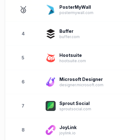
PosterMyWall
🥉
postermywall.com
Buffer
4
buffer.com
Hootsuite
5
hootsuite.com
Microsoft Designer
6
designer.microsoft.com
Sprout Social
7
sproutsocial.com
JoyLink
8
joylink.io