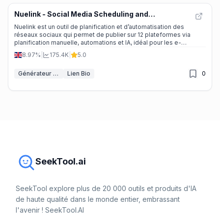
Nuelink - Social Media Scheduling and
Automation Tool
Nuelink est un outil de planification et d’automatisation des
réseaux sociaux qui permet de publier sur 12 plateformes via
planification manuelle, automations et IA, idéal pour les e-
commerçants, agences et créateurs.
8.97%
|
175.4K
|
5.0
Générateur de publications sur les réseaux sociaux IA
Lien Bio
0
SeekTool.ai
SeekTool explore plus de 20 000 outils et produits d'IA
de haute qualité dans le monde entier, embrassant
l'avenir ! SeekTool.AI