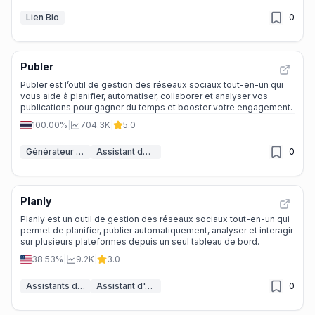
Lien Bio
0
Publer
Publer est l’outil de gestion des réseaux sociaux tout-en-un qui
vous aide à planifier, automatiser, collaborer et analyser vos
publications pour gagner du temps et booster votre engagement.
100.00%
|
704.3K
|
5.0
Générateur de publications sur les réseaux sociaux IA
Assistant de Hashtags IA
0
Planly
Planly est un outil de gestion des réseaux sociaux tout-en-un qui
permet de planifier, publier automatiquement, analyser et interagir
sur plusieurs plateformes depuis un seul tableau de bord.
38.53%
|
9.2K
|
3.0
Assistants de calendrier IA
Assistant d'Analyse IA
0