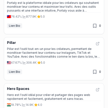
Portaly est la plateforme idéale pour les créateurs qui souhaitent
monétiser leur contenu et maximiser leur trafic. Avec des outils
puissants et une interface intuitive, Portaly vous aide à
transformer votre passion en profit.
76.42%
|
877.9K
|
5.0
Lien Bio
0
Pillar
Pillar est l'outil tout-en-un pour les créateurs, permettant de
monétiser facilement leur contenu sur Instagram, TikTok et
YouTube. Avec des fonctionnalités comme le lien dans la bio, le
kit média et l'e-commerce, Pillar simplifie la vente en ligne.
47.67%
|
306.4K
|
5.0
Lien Bio
0
Hero Spaces
Hero est l'outil idéal pour créer et partager des pages web
rapidement et facilement, gratuitement et sans tracas.
19.78%
|
14.9K
|
4.0