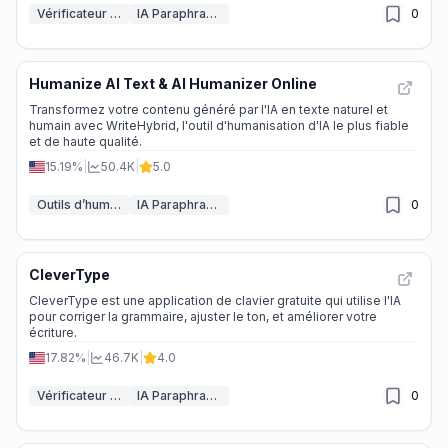
Vérificateur de plagiat IA
IA Paraphraseur
0
Humanize AI Text & AI Humanizer Online
Transformez votre contenu généré par l'IA en texte naturel et
humain avec WriteHybrid, l'outil d'humanisation d'IA le plus fiable
et de haute qualité.
15.19%
|
50.4K
|
5.0
Outils d’humanisation de texte par IA
IA Paraphraseur
0
CleverType
CleverType est une application de clavier gratuite qui utilise l'IA
pour corriger la grammaire, ajuster le ton, et améliorer votre
écriture.
17.82%
|
46.7K
|
4.0
Vérificateur de grammaire IA
IA Paraphraseur
0