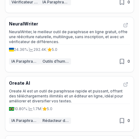
Vérificateur de grammaire IA
IA Paraphraseur
0
NeuralWriter
NeuralWriter, le meilleur outil de paraphrase en ligne gratuit, offre
une réécriture naturelle, multilingue, sans inscription, et avec un
vérificateur de différences.
24.36%
|
292.4K
|
5.0
IA Paraphraseur
Outils d’humanisation de texte par IA
0
Oreate AI
Oreate AI est un outil de paraphrase rapide et puissant, offrant
des téléchargements illimités et un éditeur en ligne, idéal pour
améliorer et diversifier vos textes.
10.80%
|
1.7M
|
5.0
IA Paraphraseur
Rédacteur d'essais IA
0