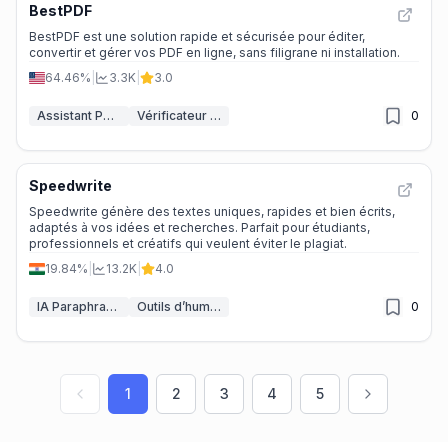
BestPDF
BestPDF est une solution rapide et sécurisée pour éditer,
convertir et gérer vos PDF en ligne, sans filigrane ni installation.
64.46%
|
3.3K
|
3.0
Assistant PDF IA
Vérificateur de grammaire IA
0
Speedwrite
Speedwrite génère des textes uniques, rapides et bien écrits,
adaptés à vos idées et recherches. Parfait pour étudiants,
professionnels et créatifs qui veulent éviter le plagiat.
19.84%
|
13.2K
|
4.0
IA Paraphraseur
Outils d’humanisation de texte par IA
0
1
2
3
4
5