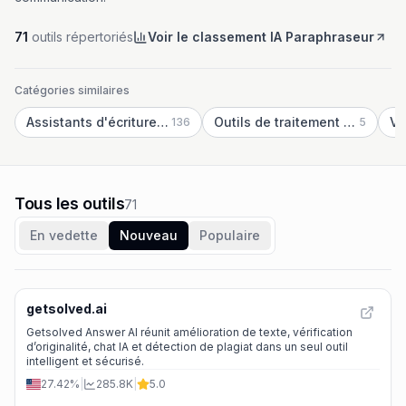
71
outils répertoriés
Voir le classement IA Paraphraseur
Catégories similaires
Assistants d'écriture IA
Outils de traitement de texte par IA
136
5
Tous les outils
71
En vedette
Nouveau
Populaire
getsolved.ai
Getsolved Answer AI réunit amélioration de texte, vérification
d’originalité, chat IA et détection de plagiat dans un seul outil
intelligent et sécurisé.
27.42%
|
285.8K
|
5.0