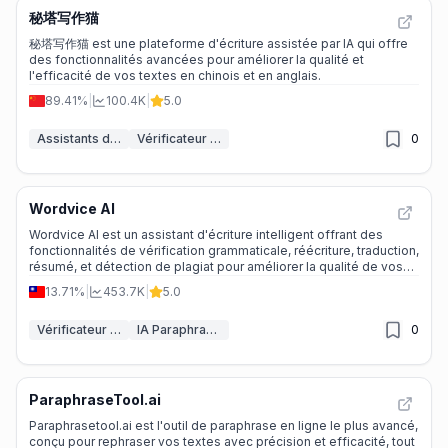
秘塔写作猫
秘塔写作猫 est une plateforme d'écriture assistée par IA qui offre
des fonctionnalités avancées pour améliorer la qualité et
l'efficacité de vos textes en chinois et en anglais.
89.41%
|
100.4K
|
5.0
Assistants d'écriture IA
Vérificateur de grammaire IA
0
Wordvice AI
Wordvice AI est un assistant d'écriture intelligent offrant des
fonctionnalités de vérification grammaticale, réécriture, traduction,
résumé, et détection de plagiat pour améliorer la qualité de vos
textes.
13.71%
|
453.7K
|
5.0
Vérificateur de grammaire IA
IA Paraphraseur
0
ParaphraseTool.ai
Paraphrasetool.ai est l'outil de paraphrase en ligne le plus avancé,
conçu pour rephraser vos textes avec précision et efficacité, tout