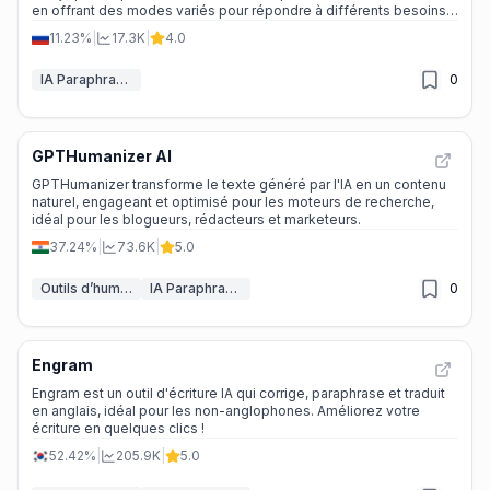
en offrant des modes variés pour répondre à différents besoins
d'écriture.
11.23%
|
17.3K
|
4.0
IA Paraphraseur
0
GPTHumanizer AI
GPTHumanizer transforme le texte généré par l'IA en un contenu
naturel, engageant et optimisé pour les moteurs de recherche,
idéal pour les blogueurs, rédacteurs et marketeurs.
37.24%
|
73.6K
|
5.0
Outils d’humanisation de texte par IA
IA Paraphraseur
0
Engram
Engram est un outil d'écriture IA qui corrige, paraphrase et traduit
en anglais, idéal pour les non-anglophones. Améliorez votre
écriture en quelques clics !
52.42%
|
205.9K
|
5.0