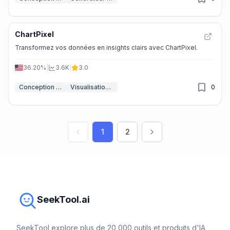
ChartPixel
Transformez vos données en insights clairs avec ChartPixel.
36.20%
|
3.6K
|
3.0
Conception de graphiques IA
Visualisation de données
0
1
2
SeekTool.ai
SeekTool explore plus de 20 000 outils et produits d'IA