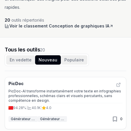
rapides.
20
outils répertoriés
Voir le classement Conception de graphiques IA
Tous les outils
20
En vedette
Nouveau
Populaire
PicDoc
PicDoc-AI transforme instantanément votre texte en infographies
professionnelles, schémas clairs et visuels percutants, sans
compétence en design.
94.28%
|
40.1K
|
4.0
Générateur de diagrammes IA
Générateur d'infographies IA
0