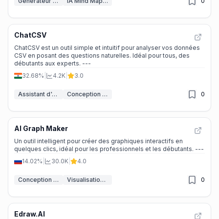
Générateur de diagrammes IA
IA Mind Mapping
0
ChatCSV
ChatCSV est un outil simple et intuitif pour analyser vos données
CSV en posant des questions naturelles. Idéal pour tous, des
débutants aux experts. ---
32.68%
|
4.2K
|
3.0
Assistant d'Analyse IA
Conception de graphiques IA
0
AI Graph Maker
Un outil intelligent pour créer des graphiques interactifs en
quelques clics, idéal pour les professionnels et les débutants. ---
14.02%
|
30.0K
|
4.0
Conception de graphiques IA
Visualisation de données
0
Edraw.AI