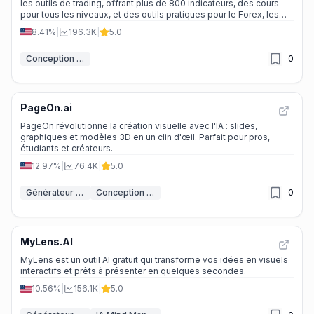
les outils de trading, offrant plus de 800 indicateurs, des cours
pour tous les niveaux, et des outils pratiques pour le Forex, les
cryptomonnaies, et la bourse. Rejoignez-nous pour améliorer vos
8.41%
|
196.3K
|
5.0
compétences et maximiser vos profits.
Conception de graphiques IA
0
PageOn.ai
PageOn révolutionne la création visuelle avec l'IA : slides,
graphiques et modèles 3D en un clin d'œil. Parfait pour pros,
étudiants et créateurs.
12.97%
|
76.4K
|
5.0
Générateur de PPT IA
Conception de graphiques IA
0
MyLens.AI
MyLens est un outil AI gratuit qui transforme vos idées en visuels
interactifs et prêts à présenter en quelques secondes.
10.56%
|
156.1K
|
5.0