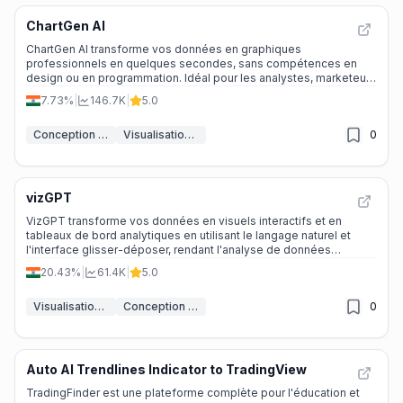
ChartGen AI
ChartGen AI transforme vos données en graphiques
professionnels en quelques secondes, sans compétences en
design ou en programmation. Idéal pour les analystes, marketeurs
et chefs d'entreprise.
7.73%
|
146.7K
|
5.0
Conception de graphiques IA
Visualisation de données
0
vizGPT
VizGPT transforme vos données en visuels interactifs et en
tableaux de bord analytiques en utilisant le langage naturel et
l'interface glisser-déposer, rendant l'analyse de données
accessible à tous.
20.43%
|
61.4K
|
5.0
Visualisation de données
Conception de graphiques IA
0
Auto AI Trendlines Indicator to TradingView
TradingFinder est une plateforme complète pour l'éducation et