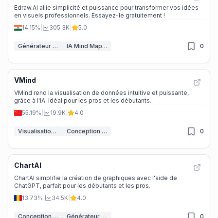
Edraw.AI allie simplicité et puissance pour transformer vos idées
en visuels professionnels. Essayez-le gratuitement !
14.15%
|
305.3K
|
5.0
Générateur de diagrammes IA
IA Mind Mapping
0
VMind
VMind rend la visualisation de données intuitive et puissante,
grâce à l'IA. Idéal pour les pros et les débutants.
55.19%
|
19.9K
|
4.0
Visualisation de données
Conception de graphiques IA
0
ChartAI
ChartAI simplifie la création de graphiques avec l'aide de
ChatGPT, parfait pour les débutants et les pros.
13.73%
|
34.5K
|
4.0
Conception de graphiques IA
Générateur de diagrammes IA
0