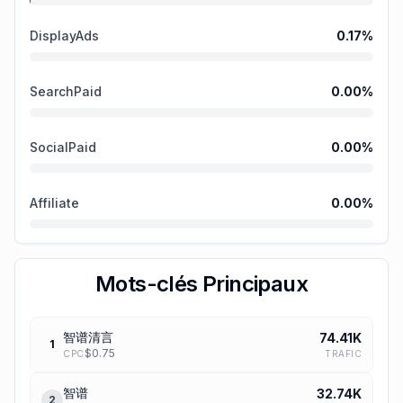
DisplayAds
0.17
%
SearchPaid
0.00
%
SocialPaid
0.00
%
Affiliate
0.00
%
Mots-clés Principaux
智谱清言
74.41K
1
$
0.75
TRAFIC
CPC
智谱
32.74K
2