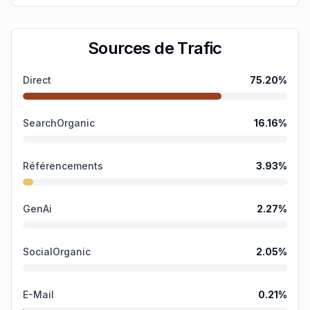
Sources de Trafic
Direct
75.20
%
SearchOrganic
16.16
%
Référencements
3.93
%
GenAi
2.27
%
SocialOrganic
2.05
%
E-Mail
0.21
%