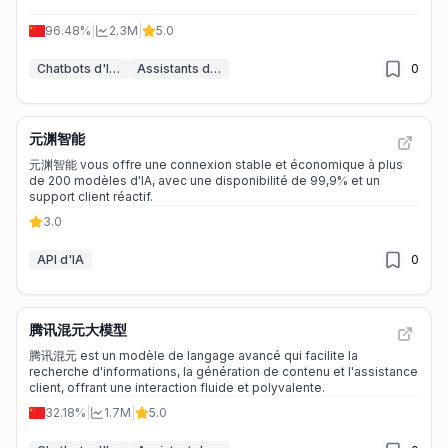
96.48%
|
2.3M
|
5.0
Chatbots d'IA & LLM
Assistants d'écriture IA
0
元渊智能
元渊智能 vous offre une connexion stable et économique à plus
de 200 modèles d'IA, avec une disponibilité de 99,9% et un
support client réactif.
3.0
API d'IA
0
腾讯混元大模型
腾讯混元 est un modèle de langage avancé qui facilite la
recherche d'informations, la génération de contenu et l'assistance
client, offrant une interaction fluide et polyvalente.
32.18%
|
1.7M
|
5.0