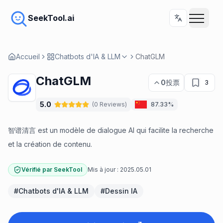
SeekTool.ai
Accueil
Chatbots d'IA & LLM
ChatGLM
ChatGLM
0
投票
3
5.0
(
0
Reviews
)
87.33%
智谱清言 est un modèle de dialogue AI qui facilite la recherche
et la création de contenu.
Vérifié par SeekTool
Mis à jour :
2025.05.01
#
Chatbots d'IA & LLM
#
Dessin IA