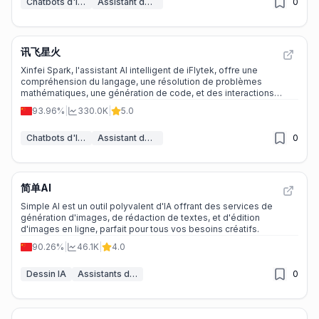
Chatbots d'IA & LLM
Assistant de Devoirs
0
讯飞星火
Xinfei Spark, l'assistant AI intelligent de iFlytek, offre une
compréhension du langage, une résolution de problèmes
mathématiques, une génération de code, et des interactions
stables sur plusieurs tours, idéal pour les étudiants, les
93.96%
|
330.0K
|
5.0
développeurs, et les professionnels.
Chatbots d'IA & LLM
Assistant de Devoirs
0
简单AI
Simple AI est un outil polyvalent d'IA offrant des services de
génération d'images, de rédaction de textes, et d'édition
d'images en ligne, parfait pour tous vos besoins créatifs.
90.26%
|
46.1K
|
4.0
Dessin IA
Assistants d'écriture IA
0