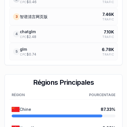
$
0.46
TRAFIC
CPC
7.46K
智谱清言网页版
3
TRAFIC
chatglm
7.10K
4
$
2.48
TRAFIC
CPC
glm
6.78K
5
$
0.74
TRAFIC
CPC
Régions Principales
RÉGION
POURCENTAGE
Chine
87.33
%