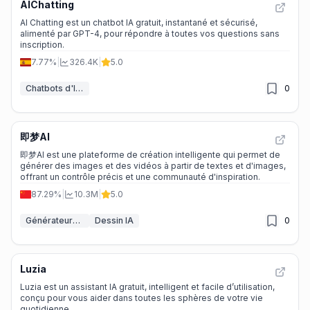
AIChatting
AI Chatting est un chatbot IA gratuit, instantané et sécurisé,
alimenté par GPT-4, pour répondre à toutes vos questions sans
inscription.
7.77%
|
326.4K
|
5.0
Chatbots d'IA & LLM
0
即梦AI
即梦AI est une plateforme de création intelligente qui permet de
générer des images et des vidéos à partir de textes et d'images,
offrant un contrôle précis et une communauté d'inspiration.
87.29%
|
10.3M
|
5.0
Générateurs de vidéo IA
Dessin IA
0
Luzia
Luzia est un assistant IA gratuit, intelligent et facile d’utilisation,
conçu pour vous aider dans toutes les sphères de votre vie
quotidienne.