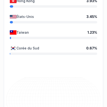
Hong Kong
3.93
%
États-Unis
3.45
%
Taïwan
1.23
%
Corée du Sud
0.67
%