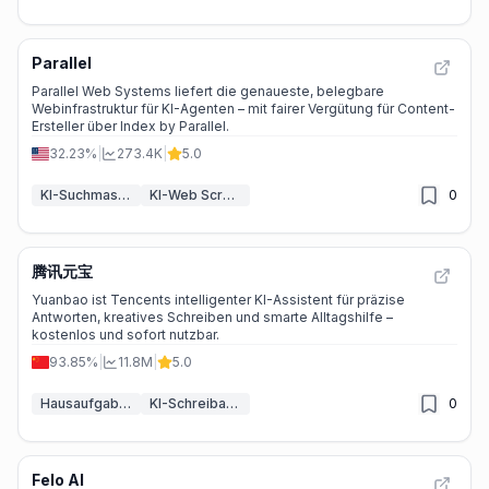
Parallel
Parallel Web Systems liefert die genaueste, belegbare
Webinfrastruktur für KI-Agenten – mit fairer Vergütung für Content-
Ersteller über Index by Parallel.
32.23%
|
273.4K
|
5.0
KI-Suchmaschine
KI-Web Scraper
0
腾讯元宝
Yuanbao ist Tencents intelligenter KI-Assistent für präzise
Antworten, kreatives Schreiben und smarte Alltagshilfe –
kostenlos und sofort nutzbar.
93.85%
|
11.8M
|
5.0
Hausaufgaben-Helfer
KI-Schreibassistenten
0
Felo AI