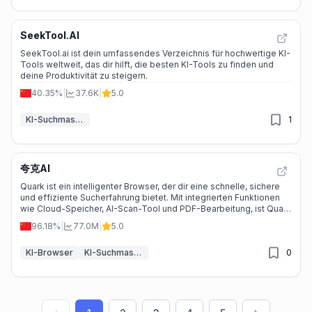
SeekTool.AI
SeekTool.ai ist dein umfassendes Verzeichnis für hochwertige KI-
Tools weltweit, das dir hilft, die besten KI-Tools zu finden und
deine Produktivität zu steigern.
40.35%
|
37.6K
|
5.0
KI-Suchmaschine
1
夸克AI
Quark ist ein intelligenter Browser, der dir eine schnelle, sichere
und effiziente Sucherfahrung bietet. Mit integrierten Funktionen
wie Cloud-Speicher, AI-Scan-Tool und PDF-Bearbeitung, ist Quark
der perfekte Begleiter für Schüler, Berufstätige und alle, die ein
96.18%
|
77.0M
|
5.0
zuverlässiges Tool für den Alltag suchen.
KI-Browser
KI-Suchmaschine
0