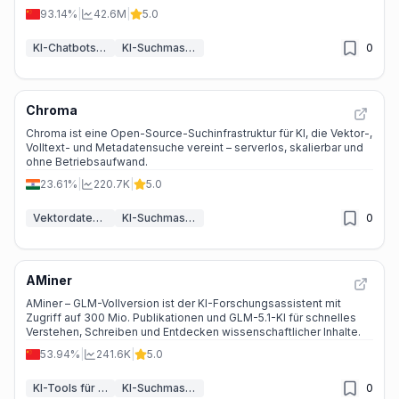
93.14%
|
42.6M
|
5.0
KI-Chatbots & LLM
KI-Suchmaschine
0
Chroma
Chroma ist eine Open-Source-Suchinfrastruktur für KI, die Vektor-,
Volltext- und Metadatensuche vereint – serverlos, skalierbar und
ohne Betriebsaufwand.
23.61%
|
220.7K
|
5.0
Vektordatenbanken & RAG
KI-Suchmaschine
0
AMiner
AMiner – GLM-Vollversion ist der KI-Forschungsassistent mit
Zugriff auf 300 Mio. Publikationen und GLM-5.1-KI für schnelles
Verstehen, Schreiben und Entdecken wissenschaftlicher Inhalte.
53.94%
|
241.6K
|
5.0
KI-Tools für wissenschaftliche Arbeiten
KI-Suchmaschine
0