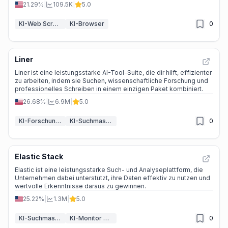
21.29%
|
109.5K
|
5.0
KI-Web Scraper
KI-Browser
0
Liner
Liner ist eine leistungsstarke AI-Tool-Suite, die dir hilft, effizienter
zu arbeiten, indem sie Suchen, wissenschaftliche Forschung und
professionelles Schreiben in einem einzigen Paket kombiniert.
26.68%
|
6.9M
|
5.0
KI-Forschungstool
KI-Suchmaschine
0
Elastic Stack
Elastic ist eine leistungsstarke Such- und Analyseplattform, die
Unternehmen dabei unterstützt, ihre Daten effektiv zu nutzen und
wertvolle Erkenntnisse daraus zu gewinnen.
25.22%
|
1.3M
|
5.0
KI-Suchmaschine
KI-Monitor & Berichtersteller
0