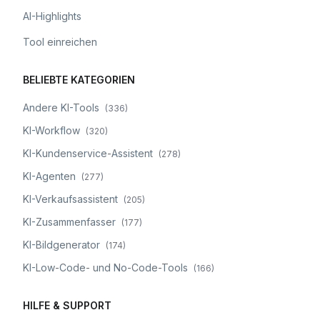
AI-Highlights
Tool einreichen
BELIEBTE KATEGORIEN
Andere KI-Tools
(
336
)
KI-Workflow
(
320
)
KI-Kundenservice-Assistent
(
278
)
KI-Agenten
(
277
)
KI-Verkaufsassistent
(
205
)
KI-Zusammenfasser
(
177
)
KI-Bildgenerator
(
174
)
KI-Low-Code- und No-Code-Tools
(
166
)
HILFE & SUPPORT