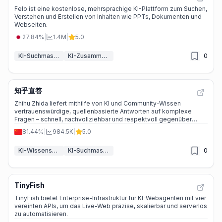
Felo ist eine kostenlose, mehrsprachige KI-Plattform zum Suchen,
Verstehen und Erstellen von Inhalten wie PPTs, Dokumenten und
Webseiten.
27.84%
|
1.4M
|
5.0
KI-Suchmaschine
KI-Zusammenfasser
0
知乎直答
Zhihu Zhida liefert mithilfe von KI und Community-Wissen
vertrauenswürdige, quellenbasierte Antworten auf komplexe
Fragen – schnell, nachvollziehbar und respektvoll gegenüber
Urheberrechten.
81.44%
|
984.5K
|
5.0
KI-Wissensbasis
KI-Suchmaschine
0
TinyFish
TinyFish bietet Enterprise-Infrastruktur für KI-Webagenten mit vier
vereinten APIs, um das Live-Web präzise, skalierbar und serverlos
zu automatisieren.