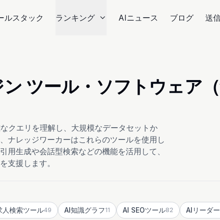
ールスタック
ランキング
AIニュース
ブログ
送
ンジン ツール・ソフトウェア
雑なクエリを理解し、大規模なデータセットか
、ナレッジワーカーはこれらのツールを使用し
引用生成や会話型検索などの機能を活用して、
を支援します。
I求人検索ツール
AI知識グラフ
AI SEOツール
AIリーダー
49
11
82