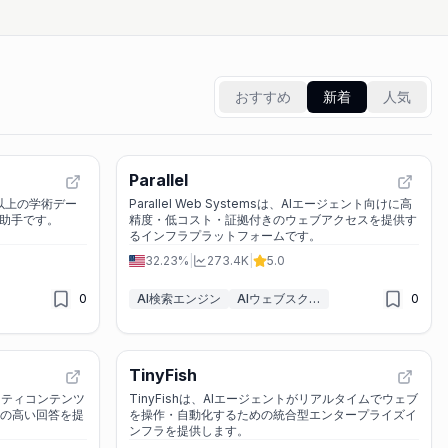
おすすめ
新着
人気
Parallel
件以上の学術デー
Parallel Web Systemsは、AIエージェント向けに高
研助手です。
精度・低コスト・証拠付きのウェブアクセスを提供す
るインフラプラットフォームです。
32.23%
|
273.4K
|
5.0
0
AI検索エンジン
AIウェブスクレイパー
0
TinyFish
ニティコンテンツ
TinyFishは、AIエージェントがリアルタイムでウェブ
性の高い回答を提
を操作・自動化するための統合型エンタープライズイ
ンフラを提供します。