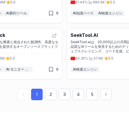
.4M
|
5.0
81.44%
|
984.5K
|
5.0
ン
AI要約ツール
0
AI知識ベース
AI検索エンジン
ack
SeekTool.AI
、高速な椎索と統合された観測性、高度なセ
SeekTool.aiは、20,000以上の
を提供するオープンソースプラットフ
品質なAIツールを発見するためのデ
ェブスクレイピング、コード生成、
多様な用途に役立つAIツールを提供
.3M
|
5.0
40.35%
|
37.6K
|
5.0
ン
AI モニター & レポートビルダー
0
AI検索エンジン
1
2
3
4
5