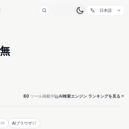
信
日本語
（無
80
ツール掲載中
AI検索エンジン ランキングを見る
AIブラウザ
39
27