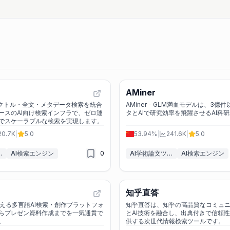
AMiner
、ベクトル・全文・メタデータ検索を統合
AMiner - GLM満血モデルは、3億
ースのAI向け検索インフラで、ゼロ運
タとAIで研究効率を飛躍させるAI科
でスケーラブルな検索を実現します。
20.7K
|
5.0
53.94%
|
241.6K
|
5.0
ース・RAG
AI検索エンジン
0
AI学術論文ツール
AI検索エンジン
知乎直答
使える多言語AI検索・創作プラットフォ
知乎直答は、知乎の高品質なコミュ
らプレゼン資料作成までを一気通貫で
とAI技術を融合し、出典付きで信頼
。
供する次世代情報検索ツールです。