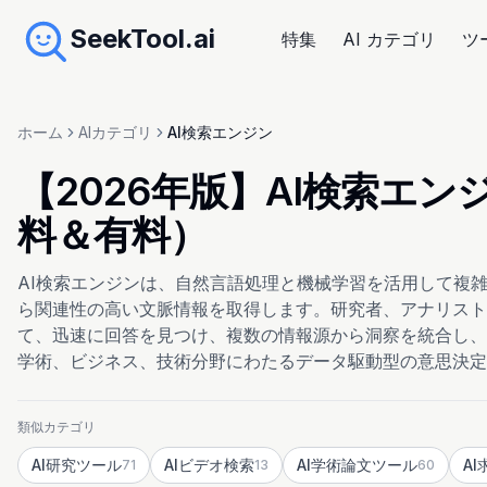
SeekTool.ai
特集
AI カテゴリ
ツ
ホーム
AIカテゴリ
AI検索エンジン
【2026年版】AI検索エ
料＆有料）
AI検索エンジンは、自然言語処理と機械学習を活用して複
ら関連性の高い文脈情報を取得します。研究者、アナリスト
て、迅速に回答を見つけ、複数の情報源から洞察を統合し、
学術、ビジネス、技術分野にわたるデータ駆動型の意思決定
類似カテゴリ
AI研究ツール
AIビデオ検索
AI学術論文ツール
A
71
13
60