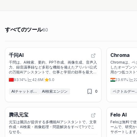
すべてのツール
80
千问AI
Chroma
千問は、AI検索、要約、PPT作成、画像生成、音声入
Chromaは
力、録音議事録など多彩な機能を備えたアリババ公式
したオープンソ
の万能AIアシスタントで、仕事と学習の効率を最大化
用かつ低コスト
します。
93.14%
|
42.6M
|
5.0
23.61%
|
2
AIチャットボット＆LLM
AI検索エンジン
0
ベクトルデータベ
腾讯元宝
Felo AI
元宝は騰訊が提供する多機能AIアシスタントで、文章
Feloは無料で
作成・AI検索・画像処理・問題解決をすべて1つでこ
ームで、研究か
なせる。
サポートします