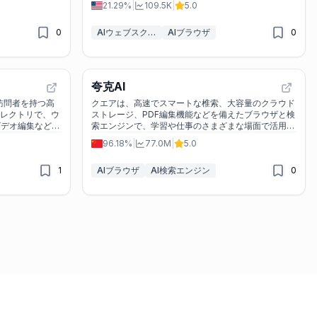
21.29%
|
109.5K
|
5.0
0
AIウェブスクレイパー
AIブラウザ
0
夸克AI
月間訪問者を持つ高
クエアは、高速でスマートな椎索、大容量のクラウド
ィレクトリで、ウ
ストレージ、PDF編集機能などを備えたブラウザと検
ビデオ編集など、
索エンジンで、学習や仕事のさまざまな場面で活用で
しています。
きます。
96.18%
|
77.0M
|
5.0
1
AIブラウザ
AI検索エンジン
0