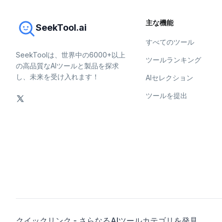
主な機能
SeekTool.ai
すべてのツール
SeekToolは、世界中の6000+以上
ツールランキング
の高品質なAIツールと製品を探求
し、未来を受け入れます！
AIセレクション
ツールを提出
クイックリンク - さらなるAIツールカテゴリを発見