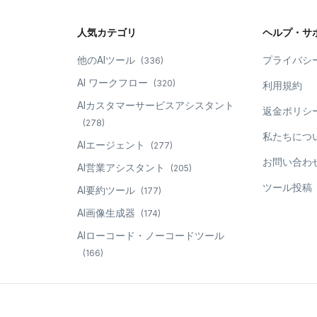
人気カテゴリ
ヘルプ・サ
他のAIツール
プライバシ
(
336
)
AI ワークフロー
(
320
)
利用規約
AIカスタマーサービスアシスタント
返金ポリシ
(
278
)
私たちにつ
AIエージェント
(
277
)
お問い合わ
AI営業アシスタント
(
205
)
ツール投稿
AI要約ツール
(
177
)
AI画像生成器
(
174
)
AIローコード・ノーコードツール
(
166
)