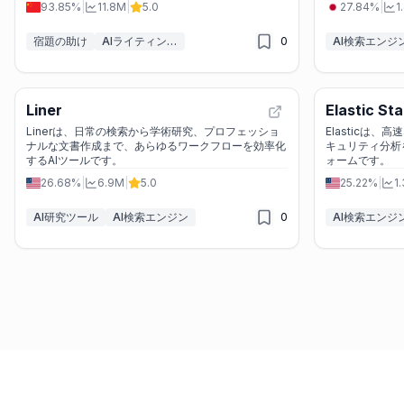
93.85%
|
11.8M
|
5.0
27.84%
|
1
宿題の助け
AIライティングアシスタント
0
AI検索エンジ
Liner
Elastic St
Linerは、日常の検索から学術研究、プロフェッショ
Elasticは
ナルな文書作成まで、あらゆるワークフローを効率化
キュリティ分析
するAIツールです。
ォームです。
26.68%
|
6.9M
|
5.0
25.22%
|
1
AI研究ツール
AI検索エンジン
0
AI検索エンジ