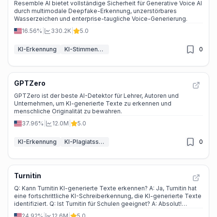
Resemble AI bietet vollständige Sicherheit für Generative Voice AI
durch multimodale Deepfake-Erkennung, unzerstörbares
Wasserzeichen und enterprise-taugliche Voice-Generierung.
16.56%
|
330.2K
|
5.0
KI-Erkennung
KI-Stimmenklonen
0
GPTZero
GPTZero ist der beste AI-Detektor für Lehrer, Autoren und
Unternehmen, um KI-generierte Texte zu erkennen und
menschliche Originalität zu bewahren.
37.96%
|
12.0M
|
5.0
KI-Erkennung
KI-Plagiatssuche
0
Turnitin
Q: Kann Turnitin KI-generierte Texte erkennen? A: Ja, Turnitin hat
eine fortschrittliche KI-Schreiberkennung, die KI-generierte Texte
identifiziert. Q: Ist Turnitin für Schulen geeignet? A: Absolut!
Turnitin bietet spezielle Lösungen für Sekundarschulen, um die
24.92%
|
12.6M
|
5.0