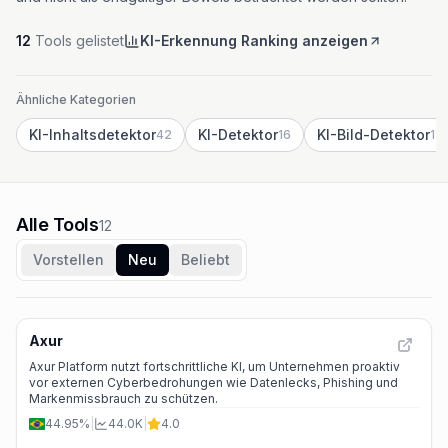
12
Tools gelistet
KI-Erkennung Ranking anzeigen
Ähnliche Kategorien
KI-Inhaltsdetektor
KI-Detektor
KI-Bild-Detektor
42
16
12
Alle Tools
12
Vorstellen
Neu
Beliebt
Axur
Axur Platform nutzt fortschrittliche KI, um Unternehmen proaktiv
vor externen Cyberbedrohungen wie Datenlecks, Phishing und
Markenmissbrauch zu schützen.
44.95%
|
44.0K
|
4.0