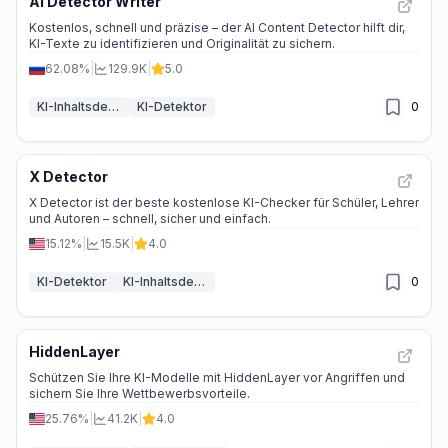
AI Detector Writer
Kostenlos, schnell und präzise – der AI Content Detector hilft dir,
KI-Texte zu identifizieren und Originalität zu sichern.
62.08%
|
129.9K
|
5.0
KI-Inhaltsdetektor
KI-Detektor
0
X Detector
X Detector ist der beste kostenlose KI-Checker für Schüler, Lehrer
und Autoren – schnell, sicher und einfach.
15.12%
|
15.5K
|
4.0
KI-Detektor
KI-Inhaltsdetektor
0
HiddenLayer
Schützen Sie Ihre KI-Modelle mit HiddenLayer vor Angriffen und
sichern Sie Ihre Wettbewerbsvorteile.
25.76%
|
41.2K
|
4.0