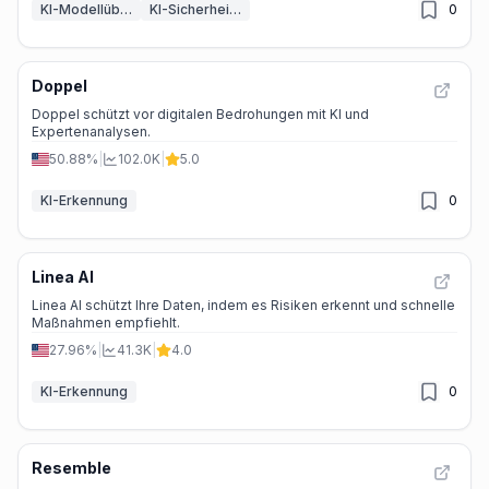
KI-Modellüberwachung
KI-Sicherheit & Guardrails
0
Doppel
Doppel schützt vor digitalen Bedrohungen mit KI und
Expertenanalysen.
50.88%
|
102.0K
|
5.0
KI-Erkennung
0
Linea AI
Linea AI schützt Ihre Daten, indem es Risiken erkennt und schnelle
Maßnahmen empfiehlt.
27.96%
|
41.3K
|
4.0
KI-Erkennung
0
Resemble