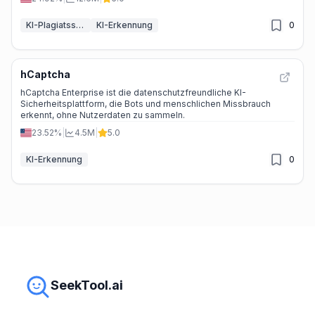
Schreibfähigkeiten der Schüler zu fördern. Q: Wie schnell erhalte
ich die Ergebnisse? A: Die Ergebnisse werden in der Regel
KI-Plagiatssuche
KI-Erkennung
0
innerhalb weniger Minuten nach dem Hochladen des Dokuments
bereitgestellt.
hCaptcha
hCaptcha Enterprise ist die datenschutzfreundliche KI-
Sicherheitsplattform, die Bots und menschlichen Missbrauch
erkennt, ohne Nutzerdaten zu sammeln.
23.52%
|
4.5M
|
5.0
KI-Erkennung
0
SeekTool.ai